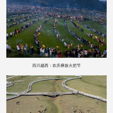
四川越西：欢庆彝族火把节