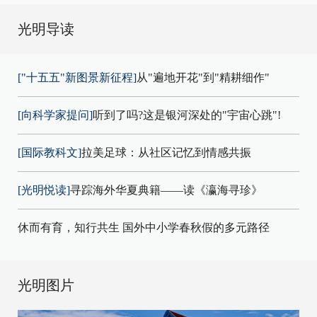
光明导读
["十五五"新图景新征程]
从"遍地开花"到"精耕细作"
[向科学家提问]
听到了吗?这是银河深处的"宇宙心跳"!
[国际教科文]
拉美足球：从社区记忆到情感共振
[光明悦读]
寻踪海外华夏典籍——读《瀛海寻珍》
休而有育，知行共生 国外中小学春秋假的多元路径
光明图片