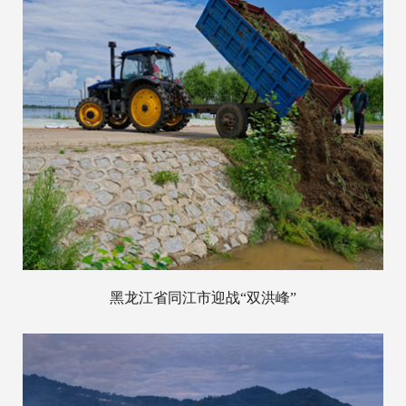
黑龙江省同江市迎战“双洪峰”