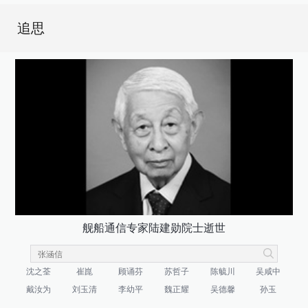
追思
舰船通信专家陆建勋院士逝世
沈之荃
崔崑
顾诵芬
苏哲子
陈毓川
吴咸中
戴汝为
刘玉清
李幼平
魏正耀
吴德馨
孙玉