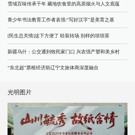
雪域百味传承千年 藏地饮食里的高原烟火与人文底蕴
青少年书法教育工作者袁强:“写好汉字”是美育之基
[民生总关情]这下方便了
轻装转场
别样的坝坝茶
新疆乌什：公交通到牧民家门口
兴农强产塑和美乡村
“东北超”票根经济助辽宁文旅体商深度融合
光明图片