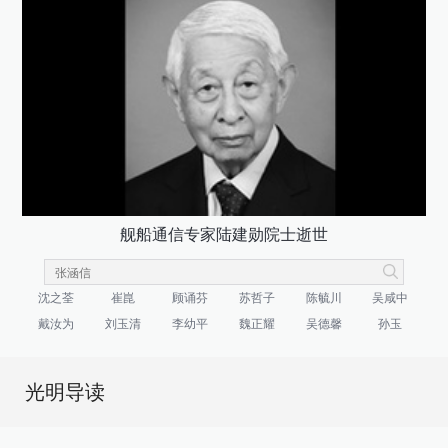
舰船通信专家陆建勋院士逝世
沈之荃
崔崑
顾诵芬
苏哲子
陈毓川
吴咸中
戴汝为
刘玉清
李幼平
魏正耀
吴德馨
孙玉
光明导读