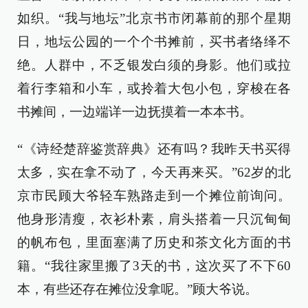
如织。“我与地坛”北京书市闭幕前的那个星期
日，地坛公园的一个个书摊前，买书者络绎不
绝。人群中，不乏银发白须的身影。他们或拉
着行李箱和小车，或拎着大包小包，穿梭在各
书摊间，一边端详一边抚摸着一本本书。
“《诗经楚辞鉴赏辞典》还有吗？我昨天书买得
太多，实在拿不动了，今天再来买。”62岁的北
京市民顾大爷轻车熟路走到一个摊位前询问。
他身形清瘦，衣衫朴素，肩头搭着一只沉甸甸
的帆布包，里面塞满了历史和茶文化方面的书
籍。“我往家里搬了3天的书，这次买了不下60
本，有些还存在摊位没拿呢。”顾大爷说。