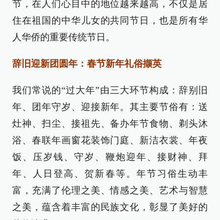
节，在人们心目中的地位越来越高，不仅是居
住在祖国的中华儿女的共同节日，也是所有华
人华侨的重要传统节日。
辞旧迎新团圆年：春节新年礼俗撷英
我们常说的“过大年”由三大环节构成：辞别旧
年、团年守岁、迎接新年。其主要节俗有：送
灶神、扫尘、接祖先、备办年节食物、剃头沐
浴、春联年画窗花装饰门庭、新洁衣裳、年夜
饭、压岁钱、守岁、鞭炮迎年、接财神、拜
年、人日登高、贺新春等。年节习俗生动丰
富，充满了伦理之美、情感之美、艺术与智慧
之美，蕴含着丰富的民族文化，彰显了美好的