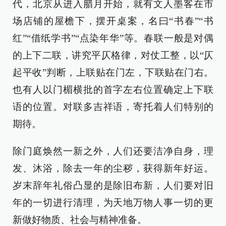
代，北京从进入腊月开始，就有文人墨客在市
场店铺的屋檐下，摆开桌案，名曰“书春”“书
红”“借纸学书”“点染年华”等。春联一般是对偶
的上下二联，讲究平仄格律，对仗工整，以“仄
起平收”判断，上联贴在门左，下联贴在门右。
也有人以门楣横批的首字左右位置确定上下联
语的位置。对联多吉祥语，寄托着人们特别的
期待。
除门庭焕然一新之外，人们还要洁净自身，理
发、沐浴，除去一年的尘秽，获得新年好运。
岁末辞年礼俗凸显的是除旧布新，人们要对旧
年的一切进行清理，为天地万物人事一切的更
新做好物质、社会与精神准备。