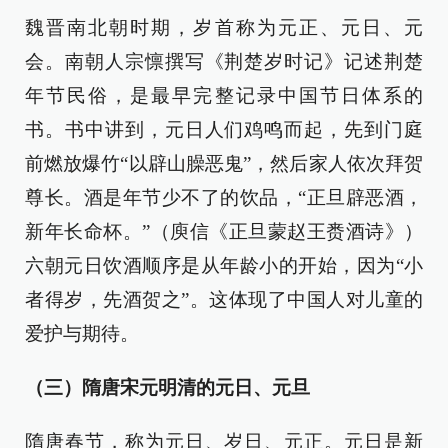
魏晋南北朝时期，岁首称为元正、元日、元
会。南朝人宗懔撰写《荆楚岁时记》记述荆楚
年节民俗，是最早完整记录中国节日体系的
书。书中讲到，元日人们鸡鸣而起，先到门庭
前燃放爆竹“以辟山臊恶鬼”，然后家人依次拜贺
尊长。酒是年节少不了的饮品，“正旦辟恶酒，
新年长命杯。”（庾信《正旦蒙赵王赉酒诗》）
六朝元日饮酒顺序是从年龄小的开始，因为“小
者得岁，先酒贺之”。这体现了中国人对儿童的
爱护与期待。
（三）隋唐宋元明清的元日、元旦
隋唐春节，称为元日、岁日、元正。元日是新