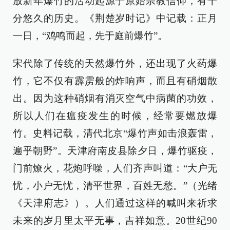
放新年爆竹的活动起源于原始宗教信仰，有十
分悠久的历史。《荆楚岁时记》中记载：正月
一日，“鸡鸣而起，先于庭前爆竹”。
宋代除了传统的天然爆竹外，还出现了火药爆
竹，它不仅有霹雳般的炸响声，而且有硝烟散
出。因为这种硝烟有消灭空气中病菌的功效，
所以人们在瘟疫发生的时候，经常要燃放爆
竹。史料记载，清代北京“爆竹声如击浪轰雷，
遍乎朝野”。天津府南皮县除夕日，爆竹驱疫，
门前燎火，花炮呼噪，人们齐声叫道：“大户无
忧，小户无忧，清平世界，百姓无愁。”（光绪
《天津府志》）。人们通过这样的喊叫来祈求
未来的岁月里太平无事，吉祥如意。20世纪90