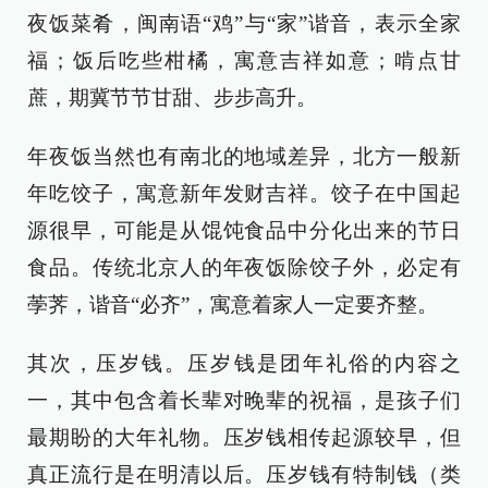
夜饭菜肴，闽南语“鸡”与“家”谐音，表示全家
福；饭后吃些柑橘，寓意吉祥如意；啃点甘
蔗，期冀节节甘甜、步步高升。
年夜饭当然也有南北的地域差异，北方一般新
年吃饺子，寓意新年发财吉祥。饺子在中国起
源很早，可能是从馄饨食品中分化出来的节日
食品。传统北京人的年夜饭除饺子外，必定有
荸荠，谐音“必齐”，寓意着家人一定要齐整。
其次，压岁钱。压岁钱是团年礼俗的内容之
一，其中包含着长辈对晚辈的祝福，是孩子们
最期盼的大年礼物。压岁钱相传起源较早，但
真正流行是在明清以后。压岁钱有特制钱（类