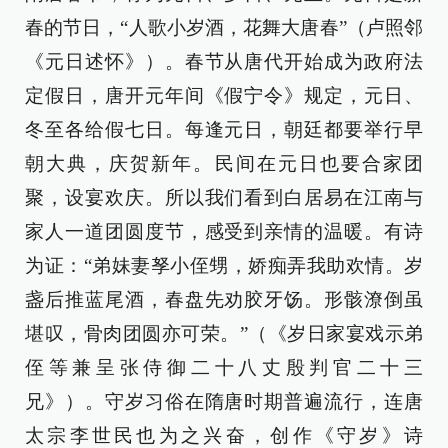
春的节日，“人歌小岁酒，花舞大唐春”（卢照邻
《元日述怀》）。春节从唐代开始成为政府法
定假日，唐开元年间《假宁令》规定，元日、
冬至各给假七日。每逢元日，朝廷都要举行早
朝大典，庆贺新年。民间在元日也要合家团
聚，设宴欢庆。所以我们看到白居易在江南与
家人一道团圆度节，感受到亲情的温暖。有诗
为证：“弟妹妻孥小侄甥，娇痴弄我助欢情。岁
盏后推蓝尾酒，春盘先劝胶牙饧。形骸潦倒虽
堪叹，骨肉团圆亦可荣。”（《岁日家宴戏示弟
侄等兼呈张侍御二十八丈殷判官二十三
兄》）。守岁习俗在隋唐时期普遍流行，连唐
太宗李世民也为之兴奋，创作《守岁》诗