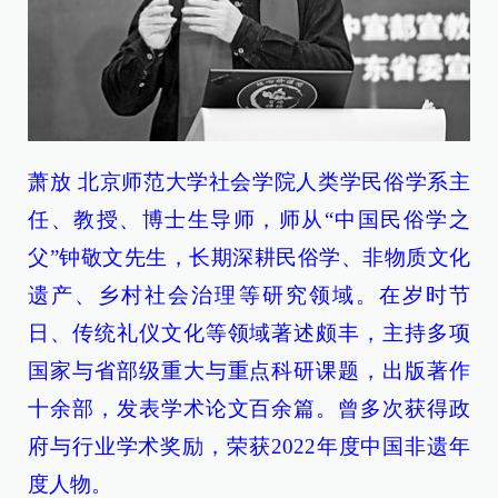
萧放 北京师范大学社会学院人类学民俗学系主
任、教授、博士生导师，师从“中国民俗学之
父”钟敬文先生，长期深耕民俗学、非物质文化
遗产、乡村社会治理等研究领域。在岁时节
日、传统礼仪文化等领域著述颇丰，主持多项
国家与省部级重大与重点科研课题，出版著作
十余部，发表学术论文百余篇。曾多次获得政
府与行业学术奖励，荣获2022年度中国非遗年
度人物。