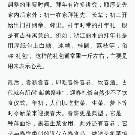
调整的重要时间。拜年有许多讲究，顺序是先
家内后家外：初一在家拜祖先、长辈；初二开
始出门拜姻亲、邻里。拜年时带的拜年礼一般
是有吉祥寓意的。例如，浙江丽水的拜年礼是
用厚纸包上白糖、冰糖、桂圆、荔枝等，俗
称“礼包”。这样的礼包通常重一斤左右，主要是
用来表示心意。
最后，尝新尝春，即吃春饼春卷、饮春酒。古
代就有所谓“献羔祭韭”，迎春礼俗自然少不了饮
食仪式。年初，人们以吃韭菜、生菜、萝卜等
时令新菜来迎接春天。春饼更是典型，它是一
种薄面饼，裹着生菜食用。此外还有春卷，它
是与春饼类似的近代立春食品，做法是将菜馅