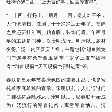
灶神心醉口甜，“上天言好事，回宫降吉祥”。
“二十四，打扬尘。”腊月二十四，送走灶王爷，
人们该清扫、洗涮，干干净净迎新年了。扫除
之后还要挂年画、贴春联，装饰门庭。年画最
早的主题是门神，汉唐即流行。明清以后题材
变得广泛，内容喜庆吉祥，主题包括“鲤鱼跳龙
门”“连年有余”“金玉满堂”“岁寒三友”“福禄
寿”“群仙赐福”“天官赐福”“招财进宝”等。
春联是显示年节喜庆氛围的重要用品，也是寄
托着家庭希冀的宣示。宋明以前，人们通过门
口挂桃符辟除邪恶，宋明以后，贴春联开始成
为广泛流行的迎春礼俗，寓意迎春纳吉。清