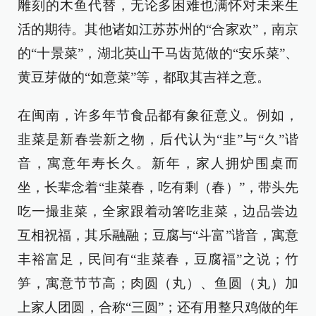
雕刻的木鱼代替，无论多困难也满怀对未来生
活的期待。其他诸如江苏苏州的“合家欢”，南京
的“十景菜”，湖北英山干马齿苋做的“安乐菜”、
黄豆芽做的“如意菜”等，都取其吉祥之意。
在闽南，许多年节食品都有象征意义。例如，
韭菜是新春尝新之物，后代认为“韭”与“久”谐
音，寓意年寿长久。新年，家人拥炉围桌而
坐，长辈念着“韭菜春，吃有剩（春）”，带头先
吃一撮韭菜，全家跟着动箸吃韭菜，边品尝边
互相祝福，其乐融融；豆腐与“斗富”谐音，寓意
丰裕富足，民间有“韭菜春，豆腐福”之说；竹
笋，寓意节节高；肉圆（丸）、鱼圆（丸）加
上家人团圆，合称“三圆”；还有用整只鸡做的年