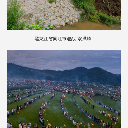
黑龙江省同江市迎战“双洪峰”