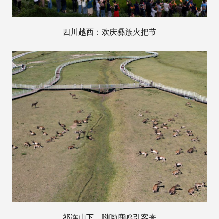
四川越西：欢庆彝族火把节
祁连山下，呦呦鹿鸣引客来