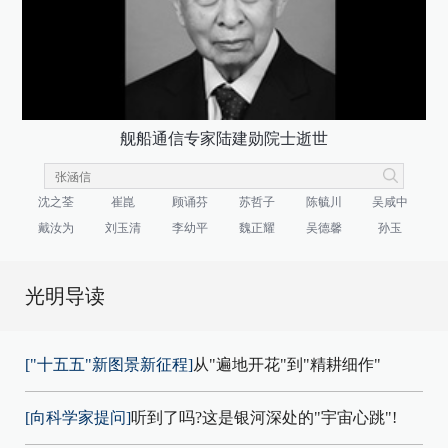
舰船通信专家陆建勋院士逝世
沈之荃
崔崑
顾诵芬
苏哲子
陈毓川
吴咸中
戴汝为
刘玉清
李幼平
魏正耀
吴德馨
孙玉
光明导读
["十五五"新图景新征程]
从"遍地开花"到"精耕细作"
[向科学家提问]
听到了吗?这是银河深处的"宇宙心跳"!