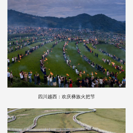
四川越西：欢庆彝族火把节