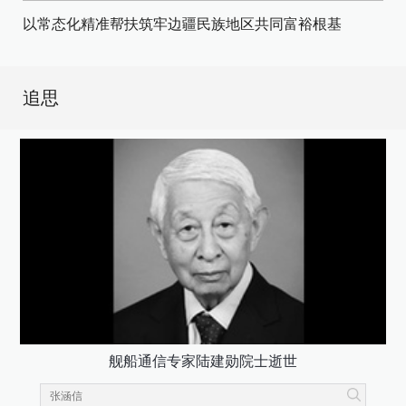
以常态化精准帮扶筑牢边疆民族地区共同富裕根基
追思
舰船通信专家陆建勋院士逝世