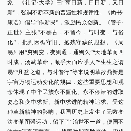
象。《礼记·大学》曰“苟日新，日日新，又日
新”，强调不断革新的普遍性和规律性。《尚书·
康诰》倡导“作新民”，激励民众创新。《管子·
正世》主张“不慕古，不留今，与时变，与俗
化”，批判因循守旧、抱残守缺的思想。《周
易》用“穷则变，变则通，通则久”“天地革而四
时成，汤武革命，顺乎天而应乎人”“生生之谓
易”“凡益之道，与时偕行”等来说明革故鼎新是
宇宙万物运动变化的规律，这些重要思想和观
念体现了中华民族永不僵化、永不停滞的进取
姿态和变中求新、新中求进的精神追求。受这
种革新精神的影响，我国历史上发生了无数变
法变革图强运动，留下了“治世不一道，便国不