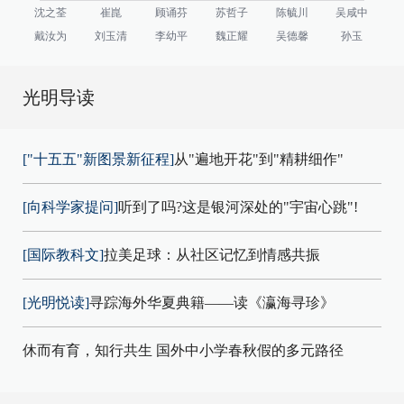
沈之荃
崔崑
顾诵芬
苏哲子
陈毓川
吴咸中
戴汝为
刘玉清
李幼平
魏正耀
吴德馨
孙玉
光明导读
["十五五"新图景新征程]
从"遍地开花"到"精耕细作"
[向科学家提问]
听到了吗?这是银河深处的"宇宙心跳"!
[国际教科文]
拉美足球：从社区记忆到情感共振
[光明悦读]
寻踪海外华夏典籍——读《瀛海寻珍》
休而有育，知行共生 国外中小学春秋假的多元路径