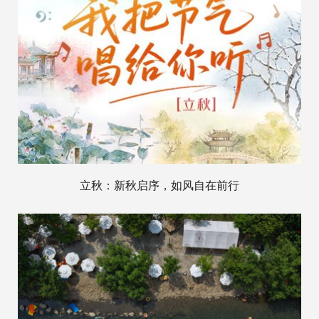
立秋：新秋启序，如风自在前行