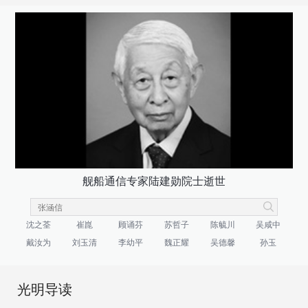
舰船通信专家陆建勋院士逝世
沈之荃
崔崑
顾诵芬
苏哲子
陈毓川
吴咸中
戴汝为
刘玉清
李幼平
魏正耀
吴德馨
孙玉
光明导读