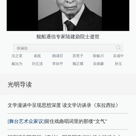
舰船通信专家陆建勋院士逝世
沈之荃
崔崑
顾诵芬
苏哲子
陈毓川
吴咸中
戴汝为
刘玉清
李幼平
魏正耀
吴德馨
孙玉
光明导读
文学漫谈中呈现思想深度 读文学访谈录《东拉西扯》
[舞台艺术众家议]
留住戏曲唱词里的那缕“文气”