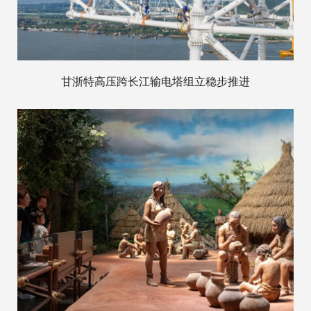
甘浙特高压跨长江输电塔组立稳步推进