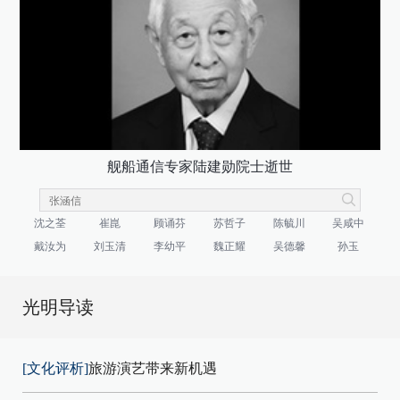
舰船通信专家陆建勋院士逝世
沈之荃
崔崑
顾诵芬
苏哲子
陈毓川
吴咸中
戴汝为
刘玉清
李幼平
魏正耀
吴德馨
孙玉
光明导读
[文化评析]
旅游演艺带来新机遇