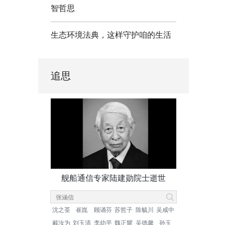
智哲思
生态环境法典，这样守护咱的生活
追思
舰船通信专家陆建勋院士逝世
沈之荃
崔崑
顾诵芬
苏哲子
陈毓川
吴咸中
戴汝为
刘玉清
李幼平
魏正耀
吴德馨
孙玉