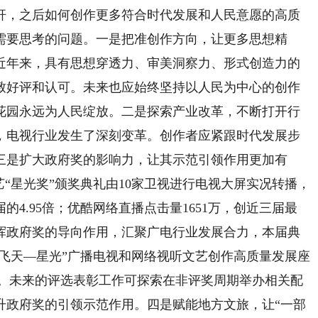
，之后如何创作更多符合时代发展和人民意愿的高质
需要思考的问题。一是把准创作方向，让更多思想精
近年来，具有思想穿透力、审美洞察力、形式创造力的
致好评和认可。未来也应始终坚持以人民为中心的创作
花园永远为人民绽放。二是探索产业改革，不断打开行
，电视行业发生了深刻变革。创作者应紧跟时代发展步
三是扩大政府奖的影响力，让其示范引领作用更加有
文艺“星光奖”颁奖典礼由10家卫视进行电视大屏实况转播，
的4.95倍；优酷网络直播点击量1651万，创近三届最
挥政府奖的导向作用，汇聚广电行业发展合力，本届典
“飞天—星光”广播电视和网络视听文艺创作高质量发展座
动。未来的评选表彰工作可探索在非评奖周期举办相关配
升政府奖的引领示范作用。四是赋能地方文旅，让“一部