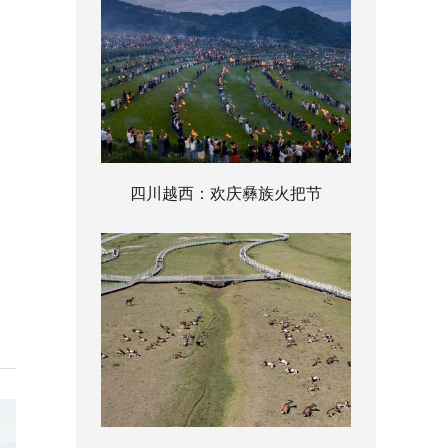
四川越西：欢庆彝族火把节