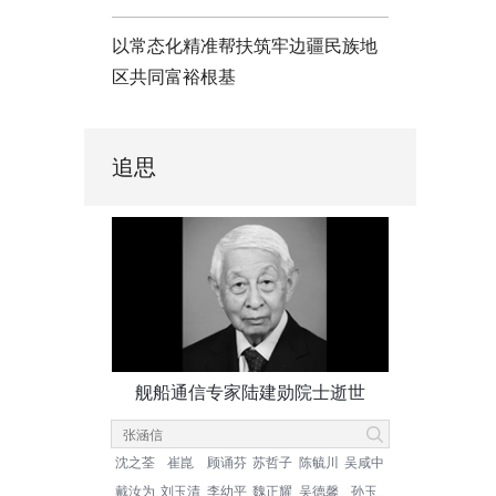
以常态化精准帮扶筑牢边疆民族地
区共同富裕根基
追思
舰船通信专家陆建勋院士逝世
沈之荃
崔崑
顾诵芬
苏哲子
陈毓川
吴咸中
戴汝为
刘玉清
李幼平
魏正耀
吴德馨
孙玉