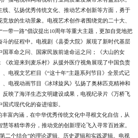
线、弘扬优秀传统文化、推动艺术创新等方面，勇于
花竞放的生动景象。电视艺术创作者围绕党的二十大、
“一带一路”倡议提出10周年等重大主题，更加自觉地把
奋斗的征程中。电视剧《县委大院》展现了新时代基层
中国革命之问、国家民族前途命运之问；《大山的女
；《欢迎来到麦乐村》从援外医疗视角展现了中国负责
》、电视文艺栏目《“这十年”主题系列节目》全景式记
》、电视动画节目《冰球旋风》弘扬了奥林匹克精神和
》反映了海洋生态文明建设成果，电视纪录片《万桥飞
中国式现代化的奋进缩影。
丰富内涵，在中华优秀传统文化中寻根文化自信，从
智慧等精华养分，推动党的创新理论飞入寻常百姓家。
“第二个结合”的理论逻辑、历史逻辑和实践逻辑。电视