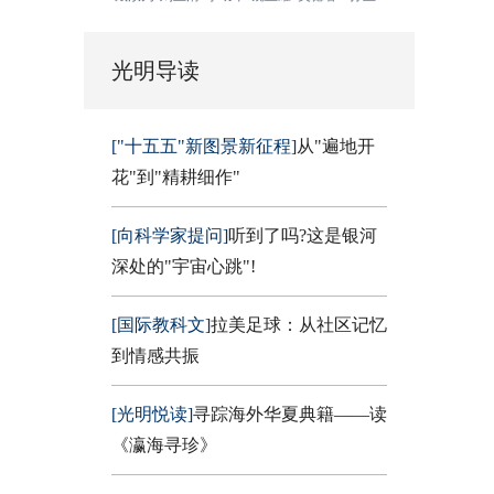
光明导读
["十五五"新图景新征程]
从"遍地开
花"到"精耕细作"
[向科学家提问]
听到了吗?这是银河
深处的"宇宙心跳"!
[国际教科文]
拉美足球：从社区记忆
到情感共振
[光明悦读]
寻踪海外华夏典籍——读
《瀛海寻珍》