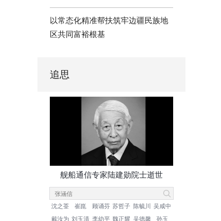
以常态化精准帮扶筑牢边疆民族地
区共同富裕根基
追思
舰船通信专家陆建勋院士逝世
沈之荃
崔崑
顾诵芬
苏哲子
陈毓川
吴咸中
戴汝为
刘玉清
李幼平
魏正耀
吴德馨
孙玉