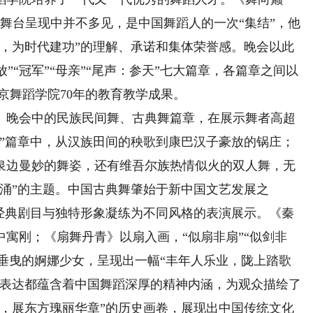
的舞台呈现中并不多见，是中国舞蹈人的一次“集结”，他
舞，为时代建功”的理解、承诺和集体荣誉感。晚会以此
绽放”“冠军”“母亲”“尾声：参天”七大篇章，各篇章之间以
京舞蹈学院70年的教育教学成果。
晚会中的民族民间舞、古典舞篇章，在展示舞者高超
地”篇章中，从汉族田间的秧歌到康巴汉子豪放的锅庄；
泉边曼妙的舞姿，还有维吾尔族热情似火的双人舞，无
涌”的主题。中国古典舞肇始于新中国文艺发展之
的经典剧目与独特形象凝练为不同风格的表演展示。《秦
寓刚；《扇舞丹青》以扇入画，“似扇非扇”“似剑非
裙垂曳的婀娜少女，呈现出一幅“丰年人乐业，陇上踏歌
感表达都蕴含着中国舞蹈深厚的精神内涵，为观众描绘了
长，展东方瑰丽华章”的历史画卷，展现出中国传统文化