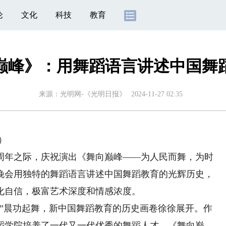
论
文化
科技
教育
巅峰》：用舞蹈语言讲述中国舞
来源：
光明网-《光明日报》
2024-11-27 02:35
）
0周年之际，庆祝演出《舞向巅峰——为人民而舞，为时
晚会用独特的舞蹈语言讲述中国舞蹈教育的光辉历史，
化自信，极富艺术深度和情感浓度。
晨功起舞，新中国舞蹈教育的历史画卷徐徐展开。作
蹈学院培养了一代又一代优秀的舞蹈人才。《舞向巅