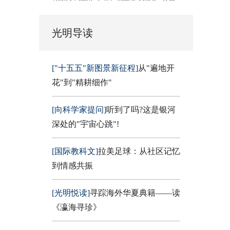
光明导读
["十五五"新图景新征程]
从"遍地开
花"到"精耕细作"
[向科学家提问]
听到了吗?这是银河
深处的"宇宙心跳"!
[国际教科文]
拉美足球：从社区记忆
到情感共振
[光明悦读]
寻踪海外华夏典籍——读
《瀛海寻珍》