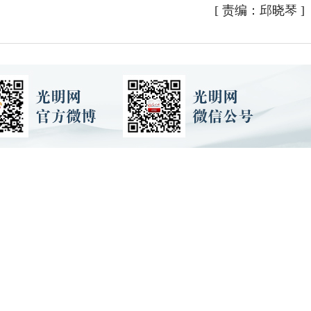
[
责编：邱晓琴
]