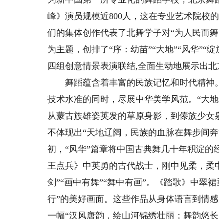
峰》演员规模近800人，这在专业艺术院校
们的集体创作代表了北舞学子对“为人民而
为主题，创排了“序：幼苗”“大地”“风华”“
四组创意情景表演联结,全面生动地展示出北
舞蹈蕴含着丰富的民族记忆和时代精神。
技术水准的同时，尽展中华美学风范。“大
从蒙古族雄姿英发的草原身影，到傣族少女
不体现出“天地辽阔，民族的血脉在舞步间奔
初，“风华”篇章将中国古典舞几十年积淀
王点兵》中英勇的古代战士，刚中见柔，柔中
剑”“画中有舞”“舞中有画”。《踏歌》中翠
行”的美好画面。这些作品从身体语言到情
一幅“汉风唐韵，绘山河锦绣壮丽；舞韵悠