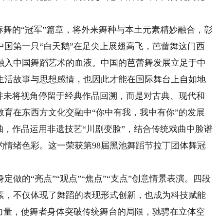
舞的“冠军”篇章，将外来舞种与本土元素精妙融合，彰
新中国第一只“白天鹅”在足尖上展翅高飞，芭蕾舞这门西
融入中国舞蹈艺术的血液。中国的芭蕾舞发展立足于中
生活故事与思想感情，也因此才能在国际舞台上自如地
章并未将视角停留于经典作品回溯，而是对古典、现代和
教育在东西方文化交融中“你中有我，我中有你”的发展
轴，作品运用非遗技艺“川剧变脸”，结合传统戏曲中脸谱
的情绪色彩。这一荣获第98届黑池舞蹈节拉丁团体舞冠
的“亮点”“观点”“焦点”“支点”创意情景表演。四段
素，不仅体现了舞蹈的表现形式创新，也成为科技赋能
的力量，使舞者身体突破传统舞台的局限，驰骋在立体空