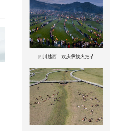
四川越西：欢庆彝族火把节