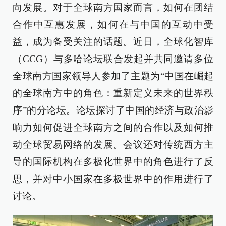
向发展。对于全球南方国家而言，如何在团结
合作中互惠发展，如何在与中国的互动中受
益，成为备受关注的话题。近日，全球化智库
（CCG）与多哈论坛联合发起并共同邀请多位
全球南方国家领导人参加了主题为“中国在崛起
的全球南方中的角色：重新定义未来的世界秩
序”的分论坛。论坛探讨了中国的经济与政治影
响力如何促进全球南方之间的合作以及如何推
动全球贸易网络的发展。会议还对传统西方主
导的国际机构在多极化世界中的角色进行了反
思，并对中小国家在多极世界中的作用进行了
讨论。