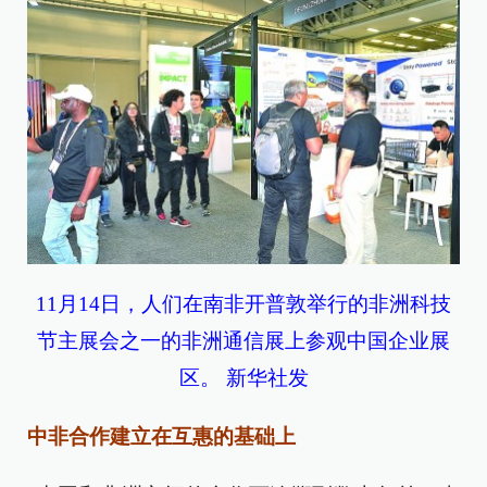
11月14日，人们在南非开普敦举行的非洲科技
节主展会之一的非洲通信展上参观中国企业展
区。 新华社发
中非合作建立在互惠的基础上