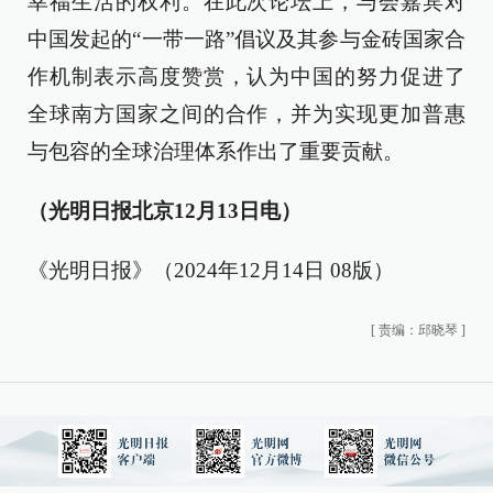
幸福生活的权利。在此次论坛上，与会嘉宾对
中国发起的“一带一路”倡议及其参与金砖国家合
作机制表示高度赞赏，认为中国的努力促进了
全球南方国家之间的合作，并为实现更加普惠
与包容的全球治理体系作出了重要贡献。
（光明日报北京12月13日电）
《光明日报》（2024年12月14日 08版）
[
责编：邱晓琴
]