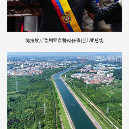
德拉埃斯普列亚宣誓就任哥伦比亚总统