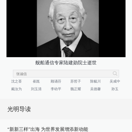
舰船通信专家陆建勋院士逝世
沈之荃
崔崑
顾诵芬
苏哲子
陈毓川
吴咸中
戴汝为
刘玉清
李幼平
魏正耀
吴德馨
孙玉
光明导读
“新新三样”出海 为世界发展增添新动能