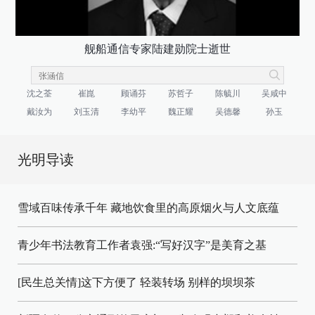
舰船通信专家陆建勋院士逝世
沈之荃
崔崑
顾诵芬
苏哲子
陈毓川
吴咸中
戴汝为
刘玉清
李幼平
魏正耀
吴德馨
孙玉
光明导读
雪域百味传承千年 藏地饮食里的高原烟火与人文底蕴
青少年书法教育工作者袁强:“写好汉字”是美育之基
[民生总关情]这下方便了
轻装转场
别样的坝坝茶