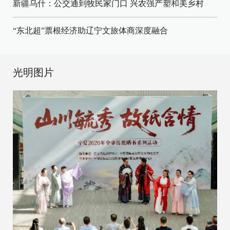
新疆乌什：公交通到牧民家门口
兴农强产塑和美乡村
“东北超”票根经济助辽宁文旅体商深度融合
光明图片