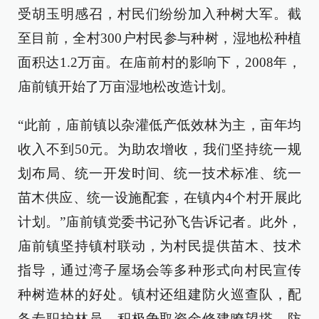
受胡玉明感召，村民们纷纷加入种树大军。截
至目前，全村300户村民参与种树，湿地松种植
面积达1.2万亩。在庙前村的影响下，2008年，
庙前镇开始了万亩湿地松改造计划。
“此前，庙前镇以杂灌低产低效林为主，亩年均
收入不到50元。为助农增收，我们坚持统一规
划布局、统一开发时间、统一技术标准、统一
苗木供应、统一设施配套，在镇内4个村开展此
计划。”庙前镇党委书记孙飞告诉记者。此外，
庙前镇坚持镇村联动，为村民提供苗木、技术
指导，通过湾子屋场会等多种形式向村民宣传
种树造林的好处。镇村还组建防火巡查队，配
备专职护林员，积极争取资金修建瞭望塔、防