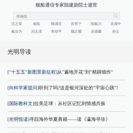
舰船通信专家陆建勋院士逝世
沈之荃
崔崑
顾诵芬
苏哲子
陈毓川
吴咸中
戴汝为
刘玉清
李幼平
魏正耀
吴德馨
孙玉
光明导读
["十五五"新图景新征程]
从"遍地开花"到"精耕细作"
[向科学家提问]
听到了吗?这是银河深处的"宇宙心跳"!
[国际教科文]
拉美足球：从社区记忆到情感共振
[光明悦读]
寻踪海外华夏典籍——读《瀛海寻珍》