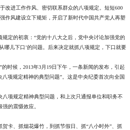
关于改进工作作风、密切联系群众的八项规定。短短600
加强作风建设立下规矩，开启了新时代中国共产党人再塑
规定的初衷：“党的十八大之后，党中央讨论加强党的
从哪儿下口’的问题。后来决定就抓八项规定，下口就要
时候，2013年3月19日下午，一条新闻的发布，引起
央八项规定精神的典型问题”。这是中央纪委首次向全国
八项规定精神典型问题，和上次只通报单位和职务不
极强的震慑效应。
卡、抓烟花爆竹，到抓节假日、抓“八小时外”、抓