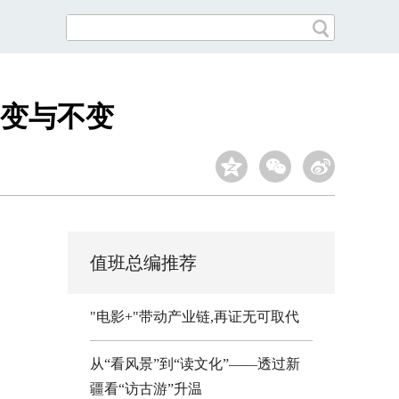
变与不变
值班总编推荐
"电影+"带动产业链,再证无可取代
从“看风景”到“读文化”——透过新
疆看“访古游”升温