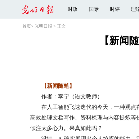
时政
国际
时评
理
首页
>
光明日报
>
正文
【新闻随
【新闻随笔】
作者：李宁（语文教师）
在人工智能飞速迭代的今天，一种观点在一
高效处理文档写作、资料梳理与内容提炼等
倾注太多心力。果真如此吗？
没错，AI确实展现出令人惊叹的能力。它