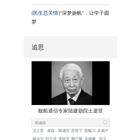
[民生总关情]
“深梦扬帆”，让学子圆
梦
追思
舰船通信专家陆建勋院士逝世
沈之荃
崔崑
顾诵芬
苏哲子
陈毓川
吴咸中
戴汝为
刘玉清
李幼平
魏正耀
吴德馨
孙玉