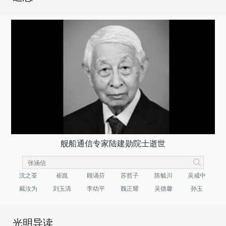
舰船通信专家陆建勋院士逝世
沈之荃
崔崑
顾诵芬
苏哲子
陈毓川
吴咸中
戴汝为
刘玉清
李幼平
魏正耀
吴德馨
孙玉
光明导读