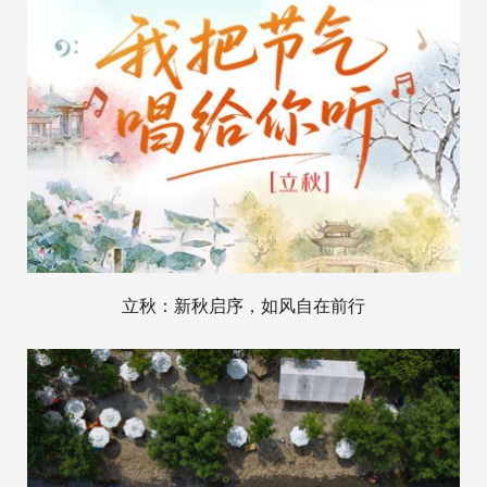
立秋：新秋启序，如风自在前行