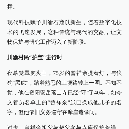
撑。
现代科技赋予川渝石窟以新生，随着数字化技
术的飞速发展，这种传统与现代的交融，让文
物保护与研究工作迈入了新阶段。
川渝村民“护宝”进行时
夜幕笼罩虎头山，75岁的曾祥余提着灯，与狼
狗“黑虎”，踏着熟悉的土埂路转上一圈。不知不
觉，他在资阳安岳茗山寺已经“守”了40年，如今
文管员名单上的“曾祥余”虽已换成他儿子的名
字，但他依旧义务巡守在摩崖造像间。
过去，曾祥余祖父与叔父参与寺庙保护修缮，