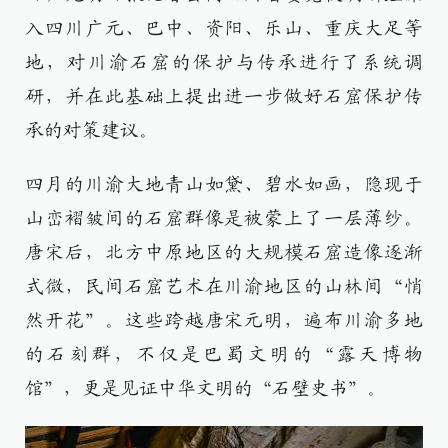
入四川广元、巴中、资阳、乐山、重庆大足等
地，对川渝石窟的保护与传承进行了系统调
研，并在此基础上提出进一步做好石窟保护传
承的对策建议。
四月的川渝大地青山如黛、碧水如画，隐现于
山峦褶皱间的石窟群像是被蒙上了一层薄纱。
唐宋后，北方中原地区的大规模石窟造像逐渐
式微，民间石窟艺术在川渝地区的山林间“悄
然开花”。这些跨越唐宋元明，遍布川渝多地
的石刻群，不仅是巴蜀文明的“露天博物
馆”，更是见证中华文明的“石壁史书”。