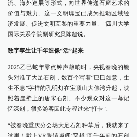
流、海外巡展等形式，向世界传递石窟艺术的
价值与魅力。这一文明瑰宝已成为推动区域经
济发展、促进文明互鉴的重要力量。”四川大学
国际关系学院副研究员陈超说。
数字孪生让千年造像“活”起来
2025乙巳蛇年零点钟声敲响时，央视春晚的镜
头对准了大足石刻，数百个写着“巳巳如意，生
生不息”字样的孔明灯在宝顶山大佛湾升起，映
照着崖壁上的唐宋石刻。不少观众对这一幕记
忆深刻，很多游客因此专程过来“打卡”。
“被春晚重庆分会场大足石刻种草后，我就来了
这里！戴上VR眼镜瞬间‘穿越’回千年前的石刻