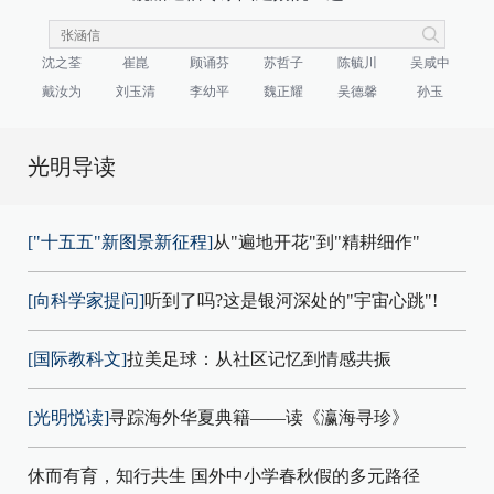
沈之荃
崔崑
顾诵芬
苏哲子
陈毓川
吴咸中
戴汝为
刘玉清
李幼平
魏正耀
吴德馨
孙玉
光明导读
["十五五"新图景新征程]
从"遍地开花"到"精耕细作"
[向科学家提问]
听到了吗?这是银河深处的"宇宙心跳"!
[国际教科文]
拉美足球：从社区记忆到情感共振
[光明悦读]
寻踪海外华夏典籍——读《瀛海寻珍》
休而有育，知行共生 国外中小学春秋假的多元路径