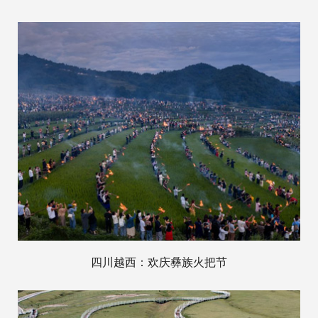
四川越西：欢庆彝族火把节