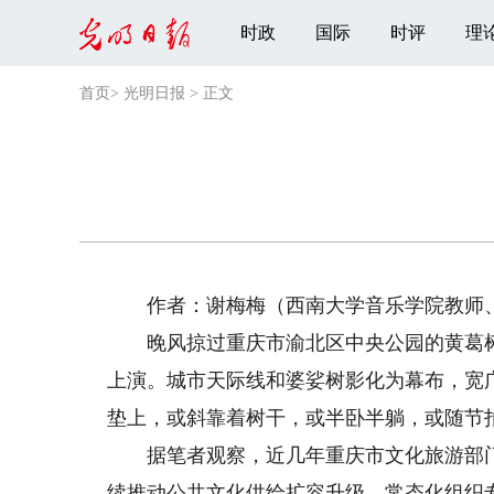
时政
国际
时评
理
首页
>
光明日报
>
正文
作者：谢梅梅（西南大学音乐学院教师
晚风掠过重庆市渝北区中央公园的黄葛树梢
上演。城市天际线和婆娑树影化为幕布，宽
垫上，或斜靠着树干，或半卧半躺，或随节
据笔者观察，近几年重庆市文化旅游部门
续推动公共文化供给扩容升级，常态化组织