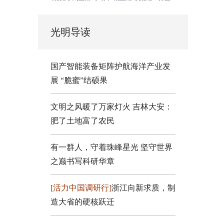
光明导读
国产智能装备矩阵护航海洋产业发
展
“脆蜜”结硕果
文明之风暖了万家灯火
吉林大安：
肥了土地富了农民
有一群人，守着珠峰星光
坚守世界
之巅书写科研华章
[活力中国调研行]
浙江向新求质，制
造大省的硬核跃迁