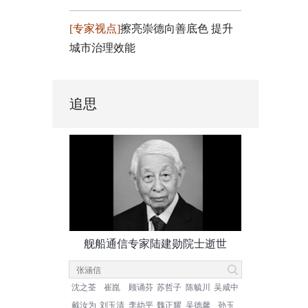
[专家视点]
擦亮崇德向善底色 提升
城市治理效能
追思
舰船通信专家陆建勋院士逝世
沈之荃
崔崑
顾诵芬
苏哲子
陈毓川
吴咸中
戴汝为
刘玉清
李幼平
魏正耀
吴德馨
孙玉