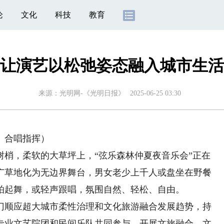
论
文化
科技
教育
让演艺以松弛姿态融入城市生活
来源：
光明网-《光明日报》
2025-06-25 03:30
、合唱指挥）
，柔软的大草坪上，“弦乐森林仲夏夜音乐会”正在
广草地化为无边界舞台，男女老少上千人或盘坐在野餐
拍起舞，或轻声跟唱，氛围自然、轻松、自由。
顺应超大城市柔性治理和文化旅游融合发展趋势，持
专业文艺院团和民间乐队共同参与，开展文旅融合、文