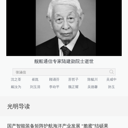
舰船通信专家陆建勋院士逝世
沈之荃
崔崑
顾诵芬
苏哲子
陈毓川
吴咸中
戴汝为
刘玉清
李幼平
魏正耀
吴德馨
孙玉
光明导读
国产智能装备矩阵护航海洋产业发展
“脆蜜”结硕果