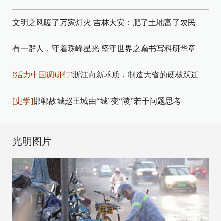
文明之风暖了万家灯火
吉林大安：肥了土地富了农民
有一群人，守着珠峰星光
坚守世界之巅书写科研华章
[活力中国调研行]
浙江向新求质，制造大省的硬核跃迁
[史学]
邯郸故城赵王城由“城”变“陵”若干问题思考
光明图片