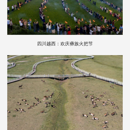
四川越西：欢庆彝族火把节