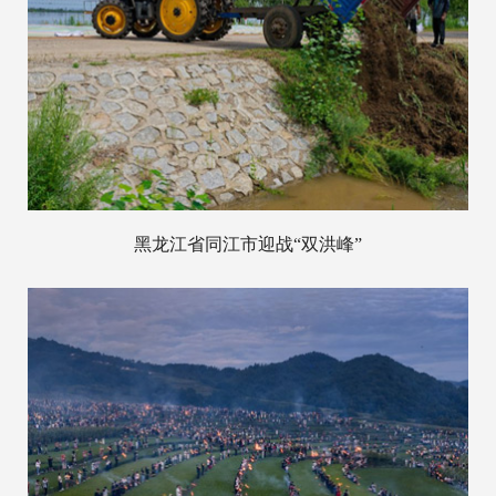
黑龙江省同江市迎战“双洪峰”