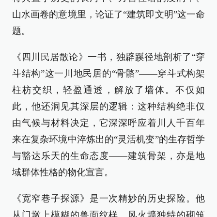
山水画卷的意境里，论证了“建筑即文明”这一命
题。
《四川民居散论》一书，独辟蹊径地剖析了“穿
斗结构”这一川地民居的“骨骼”——穿斗式构架
柱枋交织，轻盈通透，解放了墙体。不仅如
此，他还洞见其深层的逻辑：这种结构绝非仅
由气候与材料决定，它深深呼应着川人千百年
来在复杂环境中淬炼出的“灵活机变”的生存哲学
与豁达乐天的生命态度——建筑骨架，亦是地
域群体性格的物化宣言。
《宽窄巷子探源》是一次精妙的历史探险。他
从门墩上模糊的兽面纹样、风火墙独特的砌筑