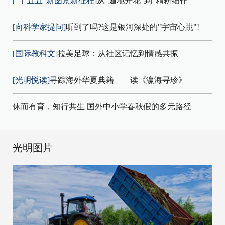
["十五五"新图景新征程]
从"遍地开花"到"精耕细作"
[向科学家提问]
听到了吗?这是银河深处的"宇宙心跳"!
[国际教科文]
拉美足球：从社区记忆到情感共振
[光明悦读]
寻踪海外华夏典籍——读《瀛海寻珍》
休而有育，知行共生 国外中小学春秋假的多元路径
光明图片