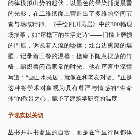
韵律模拟山势的起伏，以墨色的晕染捕捉晨昏
的光影，在二维纸面上营造出了多维的空间节
奏与场域精神。《手绘四川民居》中的300幅现
场描摹，如“屋檐下的生活史诗”——门槛上磨损
的凹痕，诉说着人流的熙攘；灶台边熏黑的墙
壁，记录着三餐的温馨；檐廊下随意摆放的竹
椅，编织着闲话家常的时光。他在序言中深情
写道：“画山水民居，就像在和老友对话。”正是
这种将学术对象视为具有尊严与情感的“生命
体”的敬畏之心，赋予了建筑学研究的温度。
予现实以关切
丛书并非书斋里的自赏，而是在字里行间都体