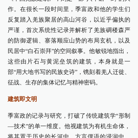
作。在很长一段时间里，季富政和他的学生们
反复踏入羌族聚居的高山河谷，以近乎偏执的
严谨，首次系统性记录并解析了羌族碉楼森严
的防御逻辑、寨落顺应山势的布局玄机，以及
民居中“白石崇拜”的空间叙事。他敏锐地指出，
这些由片石与黄泥垒筑的建筑，本身就是一
部“用大地书写的民族史诗”，镌刻着羌人迁徙、
征战、生存的集体记忆与精神密码。
建筑即文明
季富政的记录与研究，打破了传统建筑学“形制
—技术”的单一维度。他视建筑为有机生命体，
将其置于历史的长河中、方言俚语的浸润中、