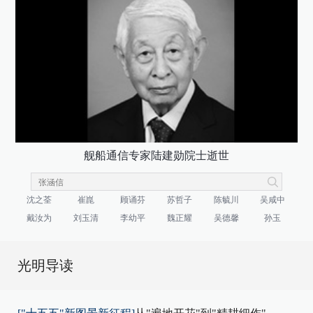
舰船通信专家陆建勋院士逝世
沈之荃
崔崑
顾诵芬
苏哲子
陈毓川
吴咸中
戴汝为
刘玉清
李幼平
魏正耀
吴德馨
孙玉
光明导读