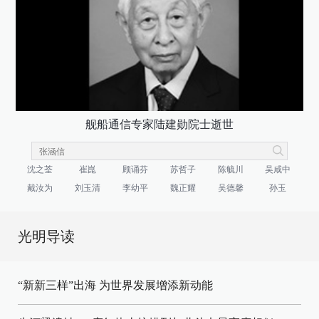
舰船通信专家陆建勋院士逝世
沈之荃
崔崑
顾诵芬
苏哲子
陈毓川
吴咸中
戴汝为
刘玉清
李幼平
魏正耀
吴德馨
孙玉
光明导读
“新新三样”出海 为世界发展增添新动能