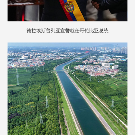
德拉埃斯普列亚宣誓就任哥伦比亚总统