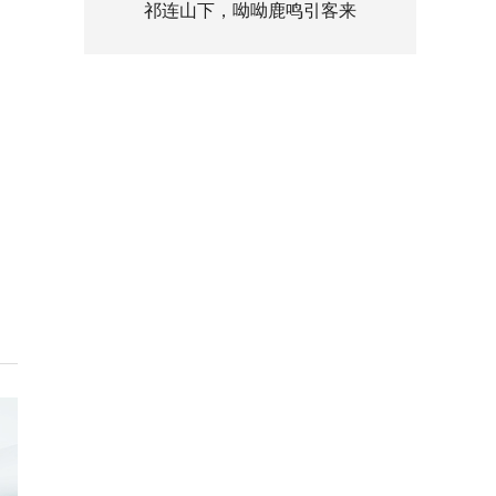
祁连山下，呦呦鹿鸣引客来