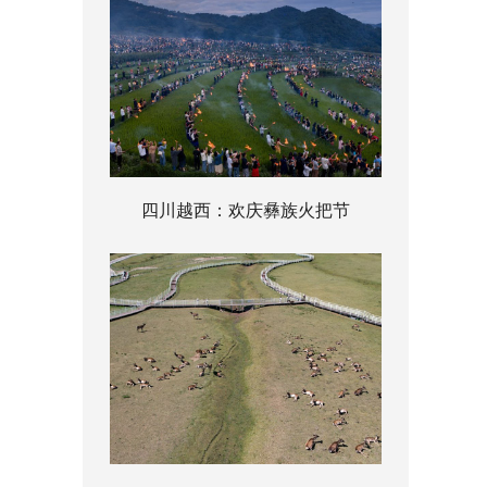
四川越西：欢庆彝族火把节