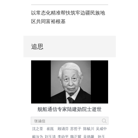
以常态化精准帮扶筑牢边疆民族地
区共同富裕根基
追思
舰船通信专家陆建勋院士逝世
沈之荃
崔崑
顾诵芬
苏哲子
陈毓川
吴咸中
戴汝为
刘玉清
李幼平
魏正耀
吴德馨
孙玉