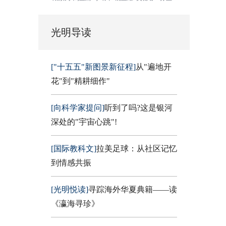
光明导读
["十五五"新图景新征程]
从"遍地开
花"到"精耕细作"
[向科学家提问]
听到了吗?这是银河
深处的"宇宙心跳"!
[国际教科文]
拉美足球：从社区记忆
到情感共振
[光明悦读]
寻踪海外华夏典籍——读
《瀛海寻珍》