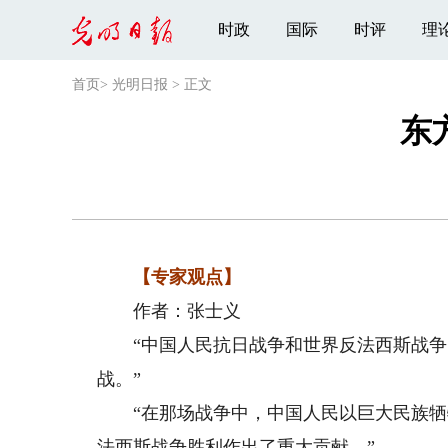
时政
国际
时评
理
首页
>
光明日报
>
正文
东
【专家观点】
作者：张士义
“中国人民抗日战争和世界反法西斯战争
战。”
“在那场战争中，中国人民以巨大民族牺
法西斯战争胜利作出了重大贡献。”