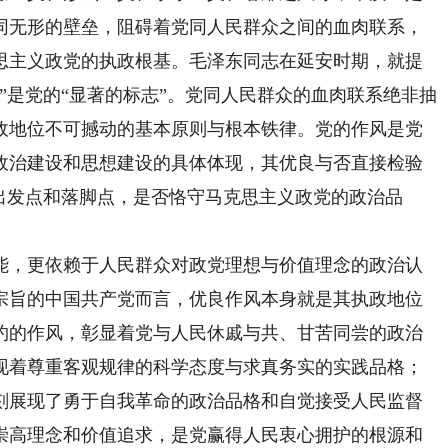
同无形的壁垒，阻碍着党同人民群众之间的血肉联系，
思主义政党的执政根基。毛泽东同志在延安时期，就提
”是党的“显著的标志”。党同人民群众的血肉联系绝非抽
政地位不可撼动的基本原则与根本铁律。党的作风是党
政治建设和思想建设的具体体现，其优良与否直接检验
出发点和落脚点，是否恪守马克思主义政党的政治品
，更依赖于人民群众对政党理想与价值理念的政治认
宗旨的中国共产党而言，优良作风本身就是其执政地位
约的作风，彰显着党与人民休戚与共、甘苦同尝的政治
现着尊重客观规律的科学态度与求真务实的实践品格；
刻展现了勇于自我革命的政治品格和自觉接受人民监督
崇高理念和价值追求，是党赢得人民衷心拥护的根源和