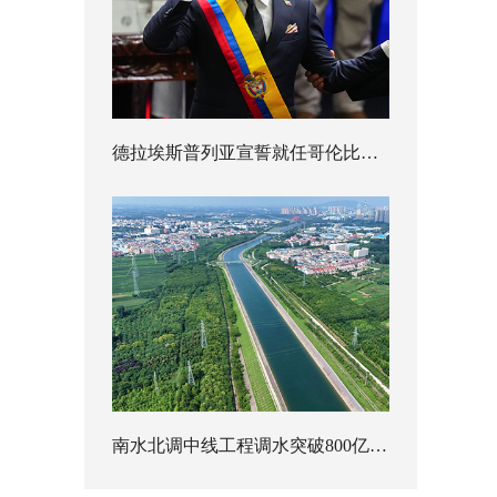
德拉埃斯普列亚宣誓就任哥伦比亚总统
南水北调中线工程调水突破800亿立方米