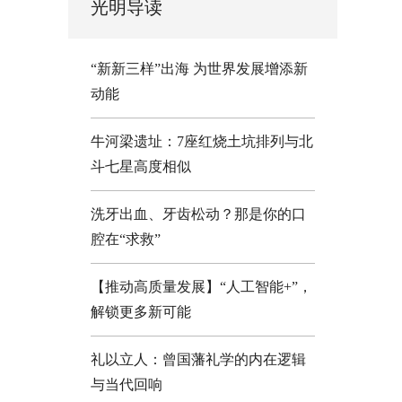
光明导读
“新新三样”出海 为世界发展增添新
动能
牛河梁遗址：7座红烧土坑排列与北
斗七星高度相似
洗牙出血、牙齿松动？那是你的口
腔在“求救”
【推动高质量发展】“人工智能+”，
解锁更多新可能
礼以立人：曾国藩礼学的内在逻辑
与当代回响