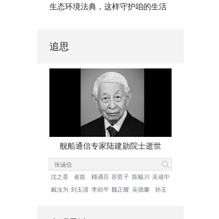
生态环境法典，这样守护咱的生活
追思
舰船通信专家陆建勋院士逝世
沈之荃
崔崑
顾诵芬
苏哲子
陈毓川
吴咸中
戴汝为
刘玉清
李幼平
魏正耀
吴德馨
孙玉