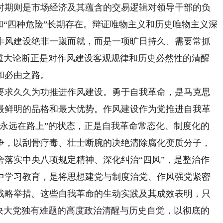
时期则是市场经济及其蕴含的交易逻辑对领导干部的负
和“四种危险”长期存在。辩证唯物主义和历史唯物主义深
作风建设绝非一蹴而就，而是一项旷日持久、需要常抓
的重大论断正是对作风建设客观规律和历史必然性的清醒
和必由之路。
求久久为功推进作风建设。勇于自我革命，是马克思
最鲜明的品格和最大优势。作风建设作为党推进自我革
设永远在路上”的状态，正是自我革命常态化、制度化的
争，以刮骨疗毒、壮士断腕的决绝清除腐化变质分子，
舍落实中央八项规定精神、深化纠治“四风”，是整治作
中学习教育，是将思想建党与制度治党、作风强党紧密
战略举措。这些自我革命的生动实践及其成效表明，只
解决大党独有难题的高度政治清醒与历史自觉，以彻底的