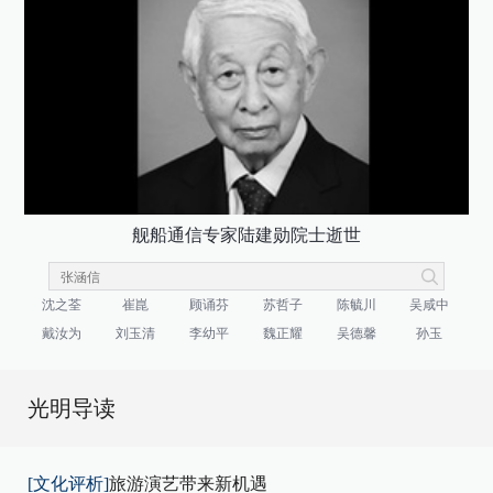
舰船通信专家陆建勋院士逝世
沈之荃
崔崑
顾诵芬
苏哲子
陈毓川
吴咸中
戴汝为
刘玉清
李幼平
魏正耀
吴德馨
孙玉
光明导读
[文化评析]
旅游演艺带来新机遇