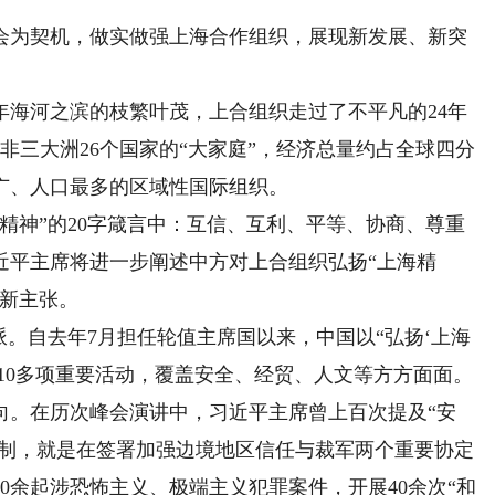
为契机，做实做强上海合作组织，展现新发展、新突
5年海河之滨的枝繁叶茂，上合组织走过了不平凡的24年
非三大洲26个国家的“大家庭”，经济总量约占全球四分
广、人口最多的区域性国际组织。
神”的20字箴言中：互信、互利、平等、协商、尊重
近平主席将进一步阐述中方对上合组织弘扬“上海精
考新主张。
。自去年7月担任轮值主席国以来，中国以“弘扬‘上海
110多项重要活动，覆盖安全、经贸、人文等方方面面。
。在历次峰会演讲中，习近平主席曾上百次提及“安
机制，就是在签署加强边境地区信任与裁军两个重要协定
00余起涉恐怖主义、极端主义犯罪案件，开展40余次“和