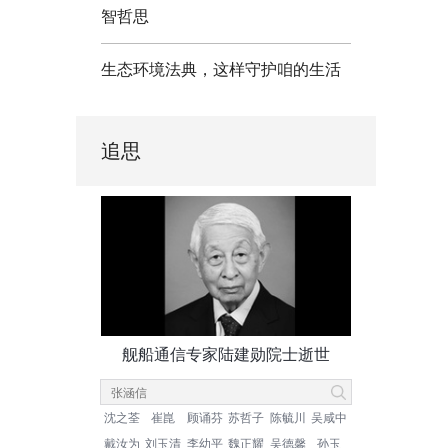
智哲思
生态环境法典，这样守护咱的生活
追思
舰船通信专家陆建勋院士逝世
沈之荃
崔崑
顾诵芬
苏哲子
陈毓川
吴咸中
戴汝为
刘玉清
李幼平
魏正耀
吴德馨
孙玉