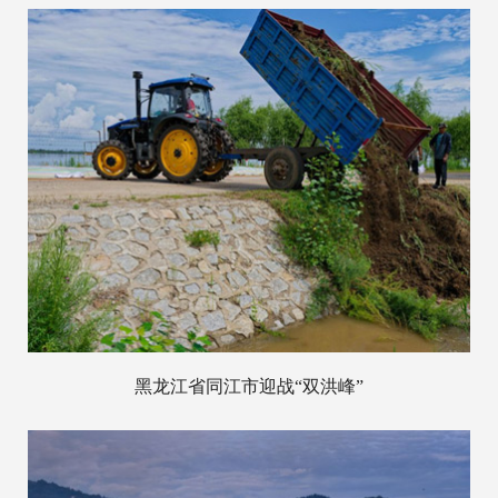
黑龙江省同江市迎战“双洪峰”