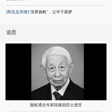
[民生总关情]
“深梦扬帆”，让学子圆梦
追思
舰船通信专家陆建勋院士逝世