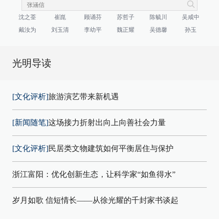
沈之荃
崔崑
顾诵芬
苏哲子
陈毓川
吴咸中
戴汝为
刘玉清
李幼平
魏正耀
吴德馨
孙玉
光明导读
[文化评析]
旅游演艺带来新机遇
[新闻随笔]
这场接力折射出向上向善社会力量
[文化评析]
民居类文物建筑如何平衡居住与保护
浙江富阳：优化创新生态，让科学家“如鱼得水”
岁月如歌 信短情长——从徐光耀的千封家书谈起