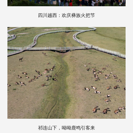
四川越西：欢庆彝族火把节
祁连山下，呦呦鹿鸣引客来