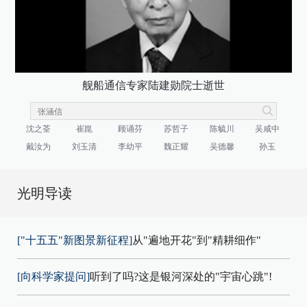
舰船通信专家陆建勋院士逝世
沈之荃
崔崑
顾诵芬
苏哲子
陈毓川
吴咸中
戴汝为
刘玉清
李幼平
魏正耀
吴德馨
孙玉
光明导读
["十五五"新图景新征程]
从"遍地开花"到"精耕细作"
[向科学家提问]
听到了吗?这是银河深处的"宇宙心跳"!