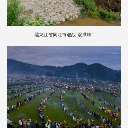
黑龙江省同江市迎战“双洪峰”