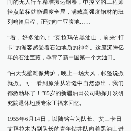
间的无人行车精准搬运钢卷，中控室的工程师
轻点鼠标就能调度全局，满载高强度钢材的班
列鸣笛启程，正驶向中亚腹地……
“看，好多油泡！”克拉玛依黑油山，前来“打
卡”的游客感受着石油地质的神奇。这座沉睡亿
年的石油宝藏，孕育了新中国第一个大油田。
“白天戈壁滩像烤炉，晚上一场大风，帐篷说掀
就掀。可一看到原油从岩缝中自然渗出，我们
都激动坏了！”85岁的新疆油田公司勘探开发研
究院退休地质专家王福来回忆。
1955年6月14日，以陆铭宝为队长、艾山卡日·
艾拜拉木为副队长的青年钻井队向着黑油山进