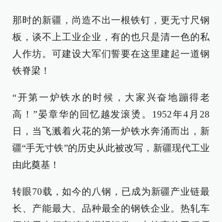
那时的新疆，尚造不出一根铁钉，更无寸尺钢
板，谈不上工业企业，有的也只是清一色的私
人作坊。可建设大军们誓要在这里建起一道钢
铁脊梁！
“开第一炉铁水的时候，大家兴奋地蹦得老
高！”晏章华的回忆越发滚烫。1952年4月28
日，当飞溅着火花的第一炉铁水奔涌而出，新
疆“手无寸铁”的历史从此被改写，新疆现代工业
由此奠基！
转眼70载，如今的八钢，已成为新疆产业链最
长、产能最大、品种最全的钢铁企业。热轧车