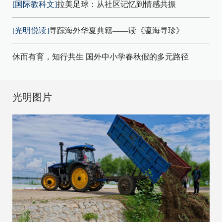
[国际教科文]
拉美足球：从社区记忆到情感共振
[光明悦读]
寻踪海外华夏典籍——读《瀛海寻珍》
休而有育，知行共生 国外中小学春秋假的多元路径
光明图片