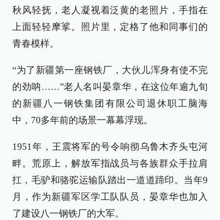
秋风轻抚，老人凝视着泛黄的老照片，手指在
上面轻轻摩挲。照片里，定格了他和同事们的
青春模样。
“为了新疆第一座钢铁厂，大伙儿浑身有使不完
的劲呐……”老人名叫晏章华，在这位年逾九旬
的新疆八一钢铁集团有限公司退休职工脑海
中，70多年前的场景一幕幕浮现。
1951年，王震将军的号令响彻乌鲁木齐头屯河
畔。荒原上，解放军指战员与各族群众手拉肩
扛，毛驴和骆驼运输队踏出一道道蹄印。当年9
月，作为新疆军区学工队队员，晏章华也加入
了建设八一钢铁厂的大军。