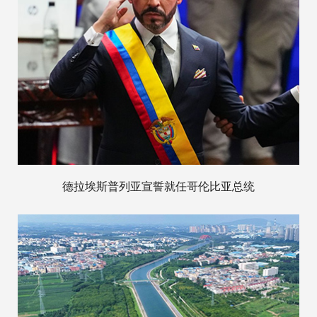
德拉埃斯普列亚宣誓就任哥伦比亚总统