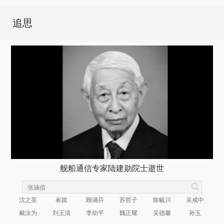
追思
舰船通信专家陆建勋院士逝世
沈之荃
崔崑
顾诵芬
苏哲子
陈毓川
吴咸中
戴汝为
刘玉清
李幼平
魏正耀
吴德馨
孙玉