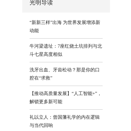
光明导读
“新新三样”出海 为世界发展增添新
动能
牛河梁遗址：7座红烧土坑排列与北
斗七星高度相似
洗牙出血、牙齿松动？那是你的口
腔在“求救”
【推动高质量发展】“人工智能+”，
解锁更多新可能
礼以立人：曾国藩礼学的内在逻辑
与当代回响