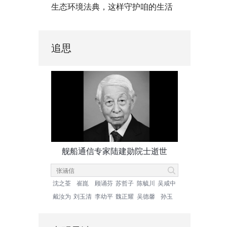
生态环境法典，这样守护咱的生活
追思
舰船通信专家陆建勋院士逝世
沈之荃
崔崑
顾诵芬
苏哲子
陈毓川
吴咸中
戴汝为
刘玉清
李幼平
魏正耀
吴德馨
孙玉