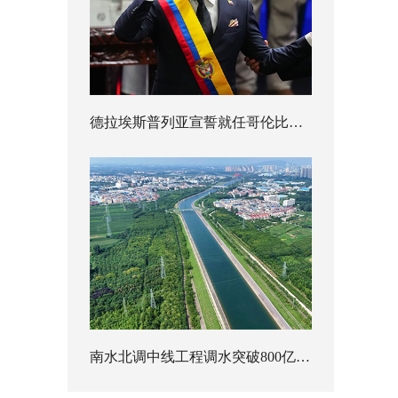
德拉埃斯普列亚宣誓就任哥伦比亚总统
南水北调中线工程调水突破800亿立方米