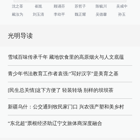
沈之荃
崔崑
顾诵芬
苏哲子
陈毓川
吴咸中
戴汝为
刘玉清
李幼平
魏正耀
吴德馨
孙玉
光明导读
雪域百味传承千年 藏地饮食里的高原烟火与人文底蕴
青少年书法教育工作者袁强:“写好汉字”是美育之基
[民生总关情]这下方便了
轻装转场
别样的坝坝茶
新疆乌什：公交通到牧民家门口
兴农强产塑和美乡村
“东北超”票根经济助辽宁文旅体商深度融合