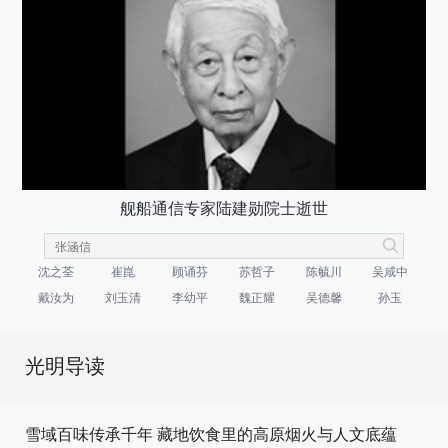
舰船通信专家陆建勋院士逝世
沈之荃
崔崑
顾诵芬
苏哲子
陈毓川
吴咸中
戴汝为
刘玉清
李幼平
魏正耀
吴德馨
孙玉
光明导读
雪域百味传承千年 藏地饮食里的高原烟火与人文底蕴