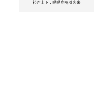
祁连山下，呦呦鹿鸣引客来