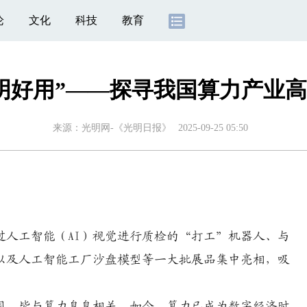
论
文化
科技
教育
聪明好用”——探寻我国算力产业
来源：
光明网-《光明日报》
2025-09-25 05:50
过人工智能（AI）视觉进行质检的“打工”机器人、与
以及人工智能工厂沙盘模型等一大批展品集中亮相，吸
，皆与算力息息相关。如今，算力已成为数字经济时