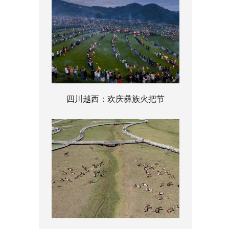
四川越西：欢庆彝族火把节