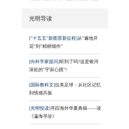
光明导读
["十五五"新图景新征程]
从"遍地开
花"到"精耕细作"
[向科学家提问]
听到了吗?这是银河
深处的"宇宙心跳"!
[国际教科文]
拉美足球：从社区记忆
到情感共振
[光明悦读]
寻踪海外华夏典籍——读
《瀛海寻珍》