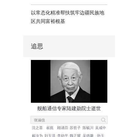
以常态化精准帮扶筑牢边疆民族地
区共同富裕根基
追思
舰船通信专家陆建勋院士逝世
沈之荃
崔崑
顾诵芬
苏哲子
陈毓川
吴咸中
戴汝为
刘玉清
李幼平
魏正耀
吴德馨
孙玉