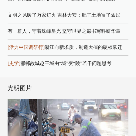
文明之风暖了万家灯火
吉林大安：肥了土地富了农民
有一群人，守着珠峰星光
坚守世界之巅书写科研华章
[活力中国调研行]
浙江向新求质，制造大省的硬核跃迁
[史学]
邯郸故城赵王城由“城”变“陵”若干问题思考
光明图片