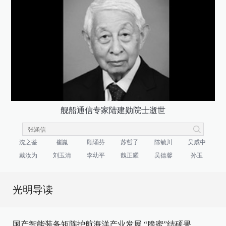
舰船通信专家陆建勋院士逝世
沈之荃
崔崑
顾诵芬
苏哲子
陈毓川
吴咸中
戴汝为
刘玉清
李幼平
魏正耀
吴德馨
孙玉
光明导读
国产智能装备矩阵护航海洋产业发展
“脆蜜”结硕果