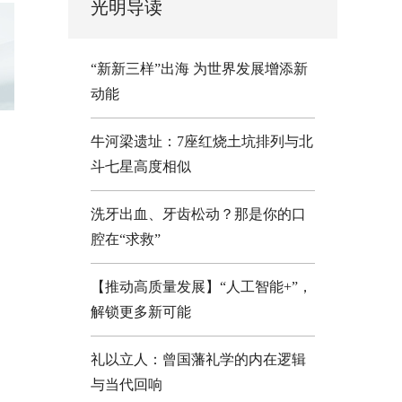
光明导读
“新新三样”出海 为世界发展增添新
动能
牛河梁遗址：7座红烧土坑排列与北
斗七星高度相似
洗牙出血、牙齿松动？那是你的口
腔在“求救”
【推动高质量发展】“人工智能+”，
解锁更多新可能
礼以立人：曾国藩礼学的内在逻辑
与当代回响