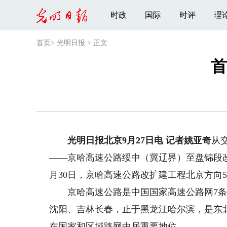
时政
国际
时评
理
首页
>
光明日报
>
正文
首
光明日报北京9月27日电 记者姚亚奇
从
——京哈高速公路绥中（冀辽界）至盘锦段
月30日，京哈高速公路改扩建工程北京方向
京哈高速公路是中国国家高速公路网7条首
沈阳、吉林长春，止于黑龙江哈尔滨，是东
在国家和区域路网中居重要地位。