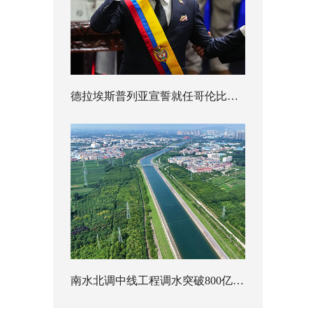
德拉埃斯普列亚宣誓就任哥伦比亚总统
南水北调中线工程调水突破800亿立方米