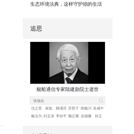
生态环境法典，这样守护咱的生活
追思
舰船通信专家陆建勋院士逝世
沈之荃
崔崑
顾诵芬
苏哲子
陈毓川
吴咸中
戴汝为
刘玉清
李幼平
魏正耀
吴德馨
孙玉