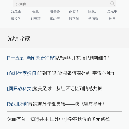
沈之荃
崔崑
顾诵芬
苏哲子
陈毓川
吴咸中
戴汝为
刘玉清
李幼平
魏正耀
吴德馨
孙玉
光明导读
["十五五"新图景新征程]
从"遍地开花"到"精耕细作"
[向科学家提问]
听到了吗?这是银河深处的"宇宙心跳"!
[国际教科文]
拉美足球：从社区记忆到情感共振
[光明悦读]
寻踪海外华夏典籍——读《瀛海寻珍》
休而有育，知行共生 国外中小学春秋假的多元路径