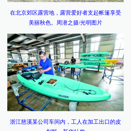
在北京郊区露营地，露营爱好者支起帐篷享受
美丽秋色。周潜之摄/光明图片
浙江慈溪某公司车间内，工人在加工出口的皮