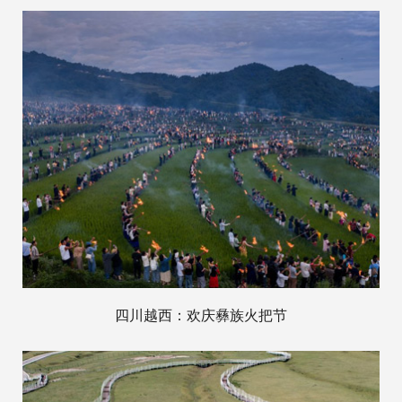
四川越西：欢庆彝族火把节