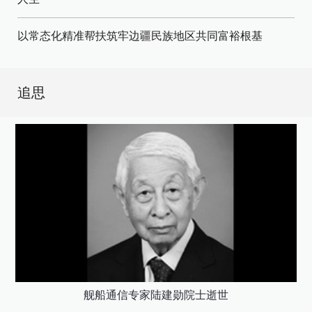
以常态化精准帮扶筑牢边疆民族地区共同富裕根基
追思
舰船通信专家陆建勋院士逝世