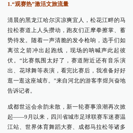
1.“观赛热”激活文旅流量
清晨的黑龙江哈尔滨凉爽宜人，松花江畔的马
拉松赛道上人头攒动，跑友们正摩拳擦掌、蓄
势待发。随着一声清脆的发令枪响，选手们如
离弦之箭冲出起跑线，现场的呐喊声此起彼
伏。“比赛氛围太好了，赛道附近还有音乐演
出、花球舞等表演，看完比赛后，我准备好好
逛一逛这座城市。”来自河北的游客李煜兴奋地
告诉记者。
成都世运会余韵未散，新一轮赛事浪潮再次掀
起——9月以来，四川省城市足球联赛车迷赛温
江站、世界体育舞蹈大赛、成都马拉松等诸多