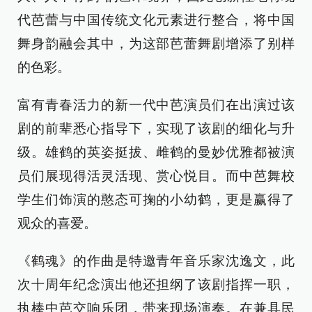
代芭蕾与中国传统文化元素进行整合，将中国
舞身韵融会其中，为这部芭蕾舞剧增添了别样
的色彩。
富有青春活力的新一代中芭演员们在出演过该
剧的前辈悉心指导下，实现了该剧的细化与升
级。雄鹤的英姿挺拔、雌鹤的曼妙优雅都被演
员们展现得活灵活现、赏心悦目。而中芭舞校
学生们饰演的憨态可掬的小幼鹤，更是赢得了
观众的喜爱。
《鹤魂》的作曲是特邀青年音乐家沈逸文，此
次十周年纪念演出他还担纲了该剧指挥一职，
执棒中芭交响乐团，带来现场演奏。在兼具民