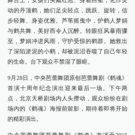
舞台上，女孩们头戴红冠、身着白裙，化作灵
动的丹顶鹤，她们足尖轻点，跳跃、旋转，信
步轻舞、身姿优雅。芦苇摇曳中，护鹤人梦娟
与鹤共舞，美好而令人沉醉。转眼狂风暴雨骤
至，梦娟冲进风雨，守护受惊的鹤群。她救出
了深陷淤泥的小鹤，却被泥沼吞噬了自己年轻
的生命。台下观众不禁湿了眼眶。
9月28日，中央芭蕾舞团原创芭蕾舞剧《鹤魂》
首演十周年纪念演出迎来最后一场。下午两
点，北京天桥剧场内人头攒动，观众纷纷在剧
场内的《鹤魂》海报前留影，期待着即将开始
的精彩演出。