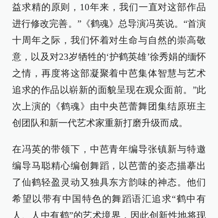
益求精的原则，10年来，我们一直对这部作品
进行修改完善。”《鹤魂》总导演冯英说。“首演
十周年之际，我们怀着对生命与自然的崇高敬
意，以及对23岁牺牲的‘护鹤英雄’徐秀娟的缅怀
之情，再度将这部凝聚着中芭集体智慧与艺术
追求的作品以崭新的面貌呈现在观众面前。”此
次上演的《鹤魂》由中央芭蕾舞团集结原班主
创团队和新一代艺术家重新打磨升级而成。
在冯英的带领下，中芭青年编导张镇新与特邀
编导马聪精心编创舞蹈，以芭蕾的姿态描摹出
了仙鹤轻盈灵动又独具东方韵味的神态。他们
希望以带有中国特色的舞蹈语汇追求“鹤中有
人、人中有鹤”的艺术境界，因此创新性地将现