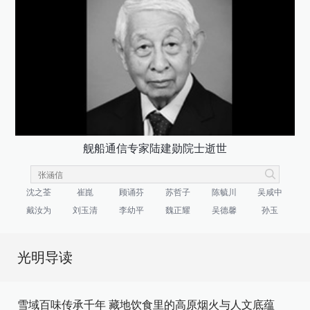
舰船通信专家陆建勋院士逝世
沈之荃
崔崑
顾诵芬
苏哲子
陈毓川
吴咸中
戴汝为
刘玉清
李幼平
魏正耀
吴德馨
孙玉
光明导读
雪域百味传承千年 藏地饮食里的高原烟火与人文底蕴