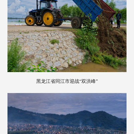
黑龙江省同江市迎战“双洪峰”