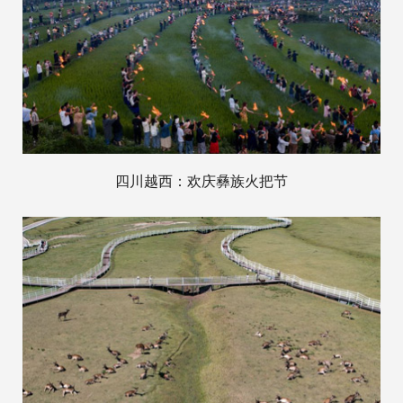
四川越西：欢庆彝族火把节