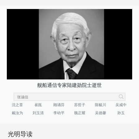
舰船通信专家陆建勋院士逝世
沈之荃
崔崑
顾诵芬
苏哲子
陈毓川
吴咸中
戴汝为
刘玉清
李幼平
魏正耀
吴德馨
孙玉
光明导读