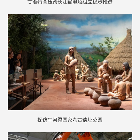
甘浙特高压跨长江输电塔组立稳步推进
探访牛河梁国家考古遗址公园