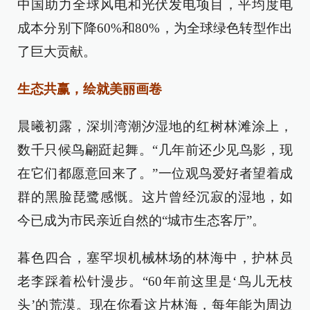
中国助力全球风电和光伏发电项目，平均度电
成本分别下降60%和80%，为全球绿色转型作出
了巨大贡献。
生态共赢，绘就美丽画卷
晨曦初露，深圳湾潮汐湿地的红树林滩涂上，
数千只候鸟翩跹起舞。“几年前还少见鸟影，现
在它们都愿意回来了。”一位观鸟爱好者望着成
群的黑脸琵鹭感慨。这片曾经沉寂的湿地，如
今已成为市民亲近自然的“城市生态客厅”。
暮色四合，塞罕坝机械林场的林海中，护林员
老李踩着松针漫步。“60年前这里是‘鸟儿无枝
头’的荒漠。现在你看这片林海，每年能为周边