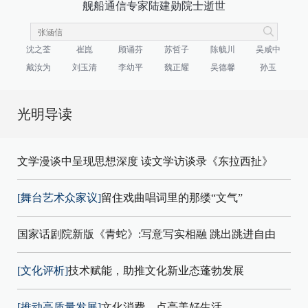
舰船通信专家陆建勋院士逝世
沈之荃
崔崑
顾诵芬
苏哲子
陈毓川
吴咸中
戴汝为
刘玉清
李幼平
魏正耀
吴德馨
孙玉
光明导读
文学漫谈中呈现思想深度 读文学访谈录《东拉西扯》
[舞台艺术众家议]
留住戏曲唱词里的那缕“文气”
国家话剧院新版《青蛇》:写意写实相融 跳出跳进自由
[文化评析]
技术赋能，助推文化新业态蓬勃发展
[推动高质量发展]
文化消费，点亮美好生活