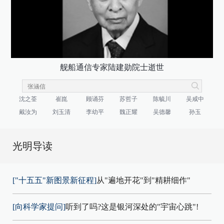
舰船通信专家陆建勋院士逝世
沈之荃
崔崑
顾诵芬
苏哲子
陈毓川
吴咸中
戴汝为
刘玉清
李幼平
魏正耀
吴德馨
孙玉
光明导读
["十五五"新图景新征程]
从"遍地开花"到"精耕细作"
[向科学家提问]
听到了吗?这是银河深处的"宇宙心跳"!