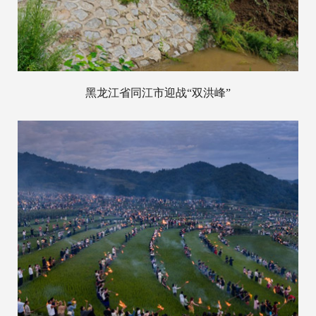
黑龙江省同江市迎战“双洪峰”