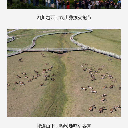
四川越西：欢庆彝族火把节
祁连山下，呦呦鹿鸣引客来