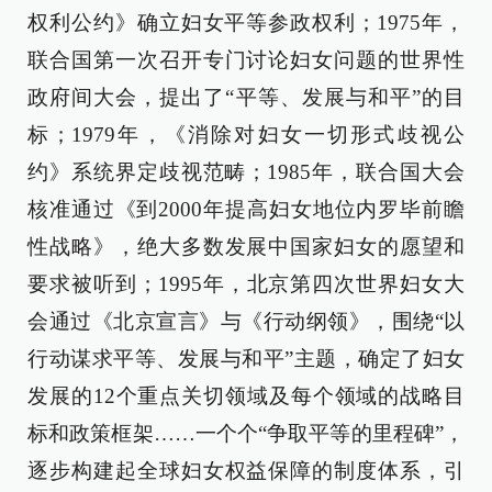
权利公约》确立妇女平等参政权利；1975年，
联合国第一次召开专门讨论妇女问题的世界性
政府间大会，提出了“平等、发展与和平”的目
标；1979年，《消除对妇女一切形式歧视公
约》系统界定歧视范畴；1985年，联合国大会
核准通过《到2000年提高妇女地位内罗毕前瞻
性战略》，绝大多数发展中国家妇女的愿望和
要求被听到；1995年，北京第四次世界妇女大
会通过《北京宣言》与《行动纲领》，围绕“以
行动谋求平等、发展与和平”主题，确定了妇女
发展的12个重点关切领域及每个领域的战略目
标和政策框架……一个个“争取平等的里程碑”，
逐步构建起全球妇女权益保障的制度体系，引