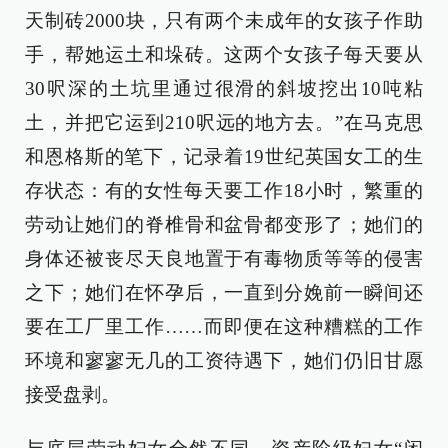
天制砖2000块，只有两个未成年的女孩子作助
手，帮她运土和垛砖。这两个女孩子每天要从
30呎深的土坑里通过很滑的斜坡挖出10吨粘
土，并把它运到210呎远的地方去。”在马克思
和恩格斯的笔下，记录着19世纪英国女工的生
存状态：有的女性每天要工作18小时，繁重的
劳动让她们的脊椎骨和盆骨都变形了；她们的
身体还被丧尽天良地置于有毒物质等等的侵害
之下；她们在怀孕后，一直到分娩前一瞬间还
要在工厂里工作……而即便在这种糟糕的工作
环境和寥寥无几的工资待遇下，她们仍旧甘愿
接受盘剥。