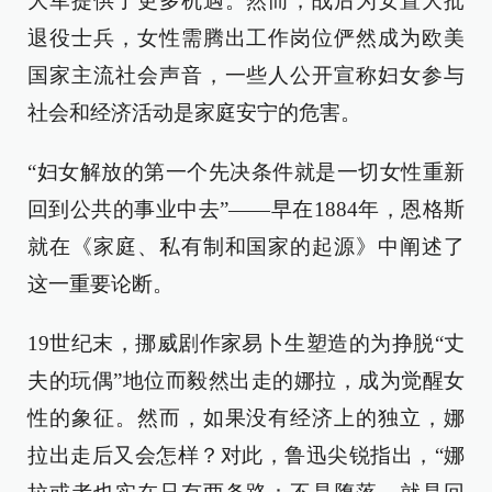
大军提供了更多机遇。然而，战后为安置大批
退役士兵，女性需腾出工作岗位俨然成为欧美
国家主流社会声音，一些人公开宣称妇女参与
社会和经济活动是家庭安宁的危害。
“妇女解放的第一个先决条件就是一切女性重新
回到公共的事业中去”——早在1884年，恩格斯
就在《家庭、私有制和国家的起源》中阐述了
这一重要论断。
19世纪末，挪威剧作家易卜生塑造的为挣脱“丈
夫的玩偶”地位而毅然出走的娜拉，成为觉醒女
性的象征。然而，如果没有经济上的独立，娜
拉出走后又会怎样？对此，鲁迅尖锐指出，“娜