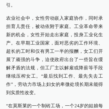
引。
农业社会中，女性劳动嵌入家庭协作，同时承
担育儿责任，被动依附于家庭。工业革命带来
新的机会，女性开始走出家庭，投身工业化生
产。在早期工业国家，面对恶劣的工作环境、
超长的工时和仅有男工一半的报酬，女工们开
展了顽强的斗争，迫使政府出台了一些旨在缓
解矛盾的法规，但工厂主以解雇或降薪等手段
继续压榨女工。“最后找到工作、最先失去工
作”，劳动力市场上妇女的卑微处境长期未能得
到实质性改变。
“在莫斯莱的一个制砖工场，一个24岁的姑娘每