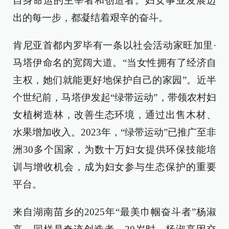
自身命运的主宰者和创造者。妇女事业发展迈
出的每一步，都凝结着艰辛的奋斗。
肯尼亚首都内罗毕有一条以社会活动家旺加里·
马塔伊命名的宽阔大道。“当女性拥有了经济自
主权，她们就能更好地保护自己的家园”。近半
个世纪前，马塔伊发起“绿带运动”，带领农村妇
女植树造林，改善生态环境，通过出售木材、
水果增加收入。2023年，“绿带运动”已推广至非
洲30多个国家，为数十万妇女提供环保技能培
训与增收机会，成为妇女参与生态保护的重要
平台。
来自湖南苗乡的2025年“最美巾帼奋斗者”杨淑