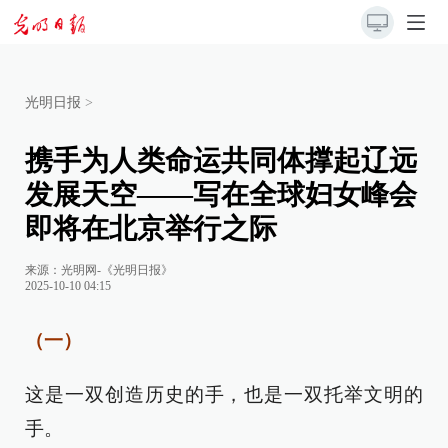
光明日报
>
携手为人类命运共同体撑起辽远
发展天空——写在全球妇女峰会
即将在北京举行之际
来源：
光明网-《光明日报》
2025-10-10 04:15
（一）
这是一双创造历史的手，也是一双托举文明的
手。