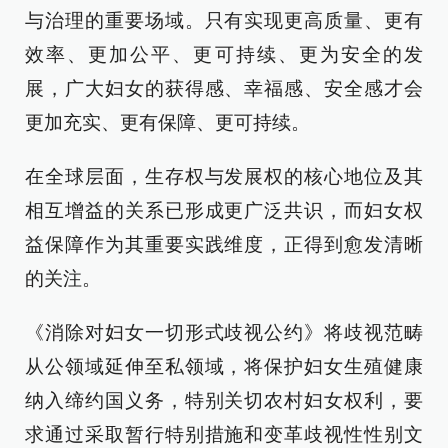
与治理的重要场域。只有实现更高质量、更有
效率、更加公平、更可持续、更为安全的发
展，广大妇女的获得感、幸福感、安全感才会
更加充实、更有保障、更可持续。
在全球层面，生存权与发展权的核心地位及其
相互增益的关系已形成更广泛共识，而妇女权
益保障作为其重要实践维度，正得到愈发清晰
的关注。
《消除对妇女一切形式歧视公约》将歧视范畴
从公领域延伸至私领域，将保护妇女生殖健康
纳入缔约国义务，特别关切农村妇女权利，要
求通过采取暂行特别措施和变革歧视性性别文