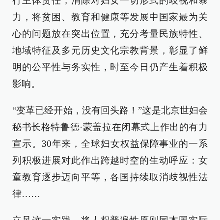
行主体责任，消除对妇女一切形式的歧视和暴
力，将贫困、教育和健康等发展中国家最为关
心的问题放在突出位置，充分考量民族特性、
地域特征及多元历史文化宗教背景，彰显了鲜
明的公平性与务实性，时至今日仍产生着积极
影响。
“变革已经开始，没有回头路！”这是北京世妇会
秘书长格特鲁德·蒙盖拉在闭幕式上作出的有力
宣示。30年来，全球妇女权益保障事业的一系
列积极进展对此作出跨越时空的生动呼应：女
童教育逐步迈向平等，各国持续取消歧视性法
律……