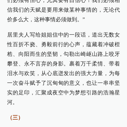
们必须有恒心，尤其要有自信心！我们必须相
信我们的天赋是要用来做某种事情的，无论代
价多么大，这种事情必须做到。”
居里夫人写给姐姐信中的一段话，道出无数女
性百折不挠、勇毅前行的心声，蕴藏着冲破桎
梏、向阳而生的坚韧，勾勒出崎岖山路上咬牙
攀登、永不言弃的身影。裹着万千柔情、带着
泪水与欢笑，从心底迸发出的强大力量，为每
一次奋斗赋予了沉甸甸的意义，也让一串串坚
实的足印，汇聚成夜空中为梦想引路的浩瀚星
河。
（三）