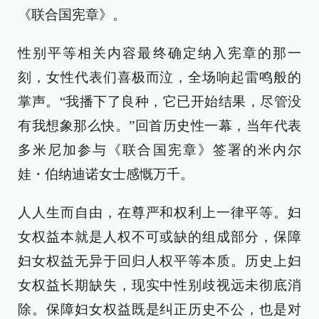
《联合国宪章》。
性别平等相关内容最终确定纳入宪章的那一
刻，女性代表们喜极而泣，全场响起雷鸣般的
掌声。“我播下了良种，它已开始结果，尽管没
有我想象那么快。”回首历史性一幕，当年代表
多米尼加参与《联合国宪章》签署的米内尔
娃・伯纳迪诺女士感慨万千。
人人生而自由，在尊严和权利上一律平等。妇
女权益本就是人权不可或缺的组成部分，保障
妇女权益无异于回归人权平等本质。历史上妇
女权益长期缺失，现实中性别歧视远未彻底消
除。保障妇女权益既是纠正历史不公，也是对