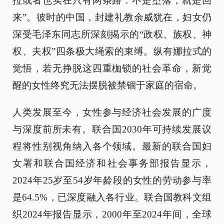
拉或者也实在只有两条路：不是堕落，就是回
来”。彼时的中国，封建礼教余威犹在，妇女仍
深受毛泽东同志所深刻揭示的“政权、族权、神
权、夫权”四条极大绳索的束缚。纵有娜拉式的
觉悟，若无挣脱这四重枷锁的社会革命，新觉
醒的女性终究无法摆脱被禁锢于家庭的宿命。
人类发展至今，女性参与经济社会发展的广度
与深度前所未有。联合国2030年可持续发展议
程将性别视角纳入各个领域。最新的联合国妇
女署和联合国经济和社会事务部报告显示，
2024年25岁至54岁年龄段的女性的劳动参与率
是64.5%，已深度融入各行业。联合国教科文组
织2024年报告显示，2000年至2024年间，全球