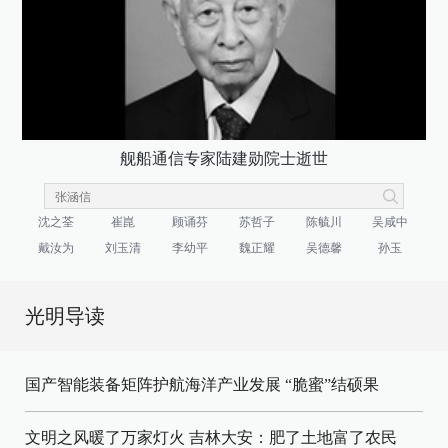
舰船通信专家陆建勋院士逝世
沈之荃
崔崑
顾诵芬
苏哲子
陈毓川
吴咸中
戴汝为
刘玉清
李幼平
魏正耀
吴德馨
孙玉
光明导读
国产智能装备矩阵护航海洋产业发展
“脆蜜”结硕果
文明之风暖了万家灯火
吉林大安：肥了土地富了农民