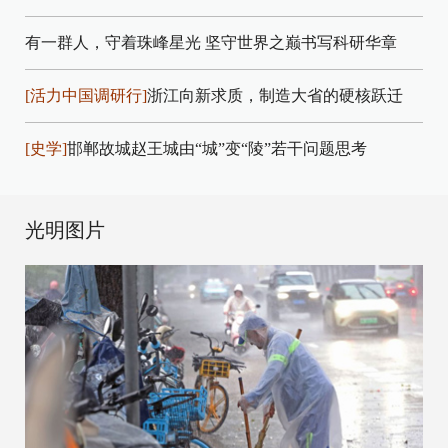
有一群人，守着珠峰星光
坚守世界之巅书写科研华章
[活力中国调研行]
浙江向新求质，制造大省的硬核跃迁
[史学]
邯郸故城赵王城由“城”变“陵”若干问题思考
光明图片