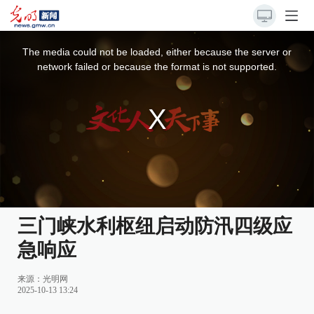
This
is
a
The media could not be loaded, either because the server or
modal
window.
network failed or because the format is not supported.
三门峡水利枢纽启动防汛四级应
急响应
来源：
光明网
2025-10-13 13:24