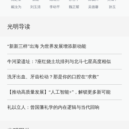
戴汝为
刘玉清
李幼平
魏正耀
吴德馨
孙玉
光明导读
“新新三样”出海 为世界发展增添新动能
牛河梁遗址：7座红烧土坑排列与北斗七星高度相似
洗牙出血、牙齿松动？那是你的口腔在“求救”
【推动高质量发展】“人工智能+”，解锁更多新可能
礼以立人：曾国藩礼学的内在逻辑与当代回响