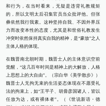
和行为，在当时看来，无疑是违背礼教规矩
的，所以文明太后召集官员当众批评他。但张
彝依然我行我素。这种坚持自我、不因外界压
力而改变本性的态度，尤其是和世俗礼教发生
冲突时依然保持真实自我的精神，是“豪放”之人
主体人格的体现。
在魏晋南北朝时期，魏晋士人的主体意识空前
觉醒，“这几百年时间是精神上的大解放，人格
上思想上的大自由”。（宗白华《美学散步》）
魏晋士人无拘无束的生活姿态体现在不愿受礼
法的拘束上，如“王平子、胡毋彦国诸人，皆以
任放为达，或有裸体者”。（《世说新语・德