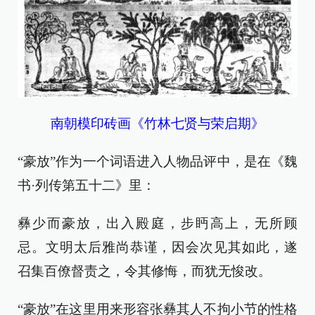
南朝模印砖画《竹林七贤与荣启期》
“豪放”作为一个词语进入人物品评中，是在《魏
书·列传第五十二》里：
彝少而豪放，出入殿庭，步眄高上，无所顾
忌。文明太后雅尚恭谨，因会次见其如此，遂
召集百僚督责之，令其修悔，而犹无悛改。
“豪放”在这里用来形容张彝其人不拘小节的性格