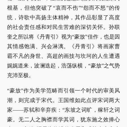
根基，但他突破了“哀而不伤”“怨而不怒”的传
统，诗歌中高扬主体精神，其作品彰显了高度
的社会责任感和对民生苦难的深切关怀。孙联
奎之所以将《丹青引》视为“豪放”佳作，也是因
其情感饱满、兴会淋漓。《丹青引》将画家曹
霸不凡的身世、高超的画技与坎坷的人生遭遇
娓娓道来，波澜迭起，浩荡纵横，“豪放”之气势
充沛至极。
“豪放”作为美学范畴而引领一个时代的审美风
潮，则完成于宋代。王国维如此点评宋词两大
家——苏轼和辛弃疾：“东坡之词旷，稼轩之词
豪。无二人之胸襟而学其词，犹东施之效捧心