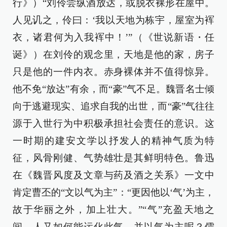
行》）“刘伶尝纵酒放达，或脱衣裸形在屋中。
人见讥之，伶曰：‘我以天地为栋宇，屋室为裈
衣，诸君何为入我裈中！’”（《世说新语・任
诞》）在刘伶的观念里，天地是他的家，房子
只是他的一件内衣。赤身裸体并不值得惊异。
他不免“放达”有余，而“豪”气不足。魏晋名士倾
向于逃避现实、追求自我的出世，而“豪”气往往
源于入世行为中积极承担社会责任的意识。这
一时期的建安文学以抒发人的精神气质为特
征，风骨刚健、气势雄壮是其鲜明特色。鲁迅
在《魏晋风度及文章与药及酒之关系》一文中
肯定曹丕的“文以气为主”：“更因他以‘气’为主，
故于华丽之外，加上壮大。”“气”充盈天地之
间，人又如何能运化此气，并以气为主呢？儒