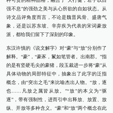
种可贵的精神品格，融合了“天行健，君子以自
强不息”的强劲之美与从心所欲的自如状态。从
诗文品评角度而言，不论是魏晋风骨、盛唐气
象，还是以苏东坡、辛弃疾为代表的宋词豪放
派，都给我们留下了深刻的印象。
东汉许慎的《说文解字》对“豪”与“放”分别作了
解释。“豪”，“豪豕，鬣如笔管者。出南郡。”指
的是有坚硬毛尖的豪猪，段玉裁进一步将“豪”从
具体动物的局部特征中，抽象出了此字的泛指
概念，由“突出之毛”来比喻杰出人物。“放，逐
也……凡放之属皆从放。”“放”的本义为“驱
逐”，带有强制性，进而引申出释放、放置、放
纵、开放等多种含义。“豪”和“放”两个概念在此