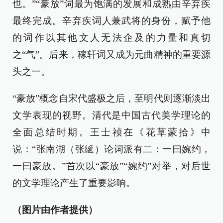
也。”“豪放”词最为饱满的发展和成熟由辛弃疾
最终完成。辛弃疾词人兼武将的身份，赋予他
的词作以其他文人无法企及的力量和真切
之“气”。后来，稼轩词又成为元曲精神的重要源
头之一。
“豪放”概念自宋代盛极之后，至明代则逐渐淡出
文学表现的视野。清代是中国古代美学理论的
全面总结时期。王士祯在《花草蒙拾》中
说：“张南湖（张綖）论词派有二：一曰婉约，
一曰豪放。”首次以“豪放”“婉约”对举，对后世
的文学理论产生了重要影响。
（图片由作者提供）