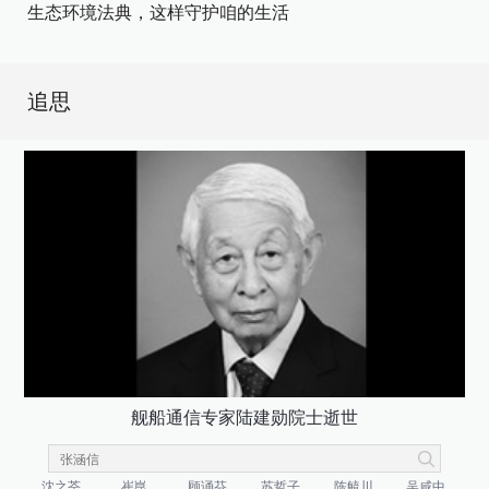
生态环境法典，这样守护咱的生活
追思
舰船通信专家陆建勋院士逝世
沈之荃
崔崑
顾诵芬
苏哲子
陈毓川
吴咸中