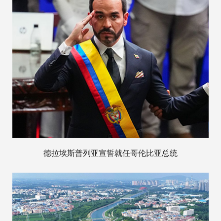
德拉埃斯普列亚宣誓就任哥伦比亚总统