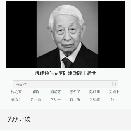
舰船通信专家陆建勋院士逝世
沈之荃
崔崑
顾诵芬
苏哲子
陈毓川
吴咸中
戴汝为
刘玉清
李幼平
魏正耀
吴德馨
孙玉
光明导读