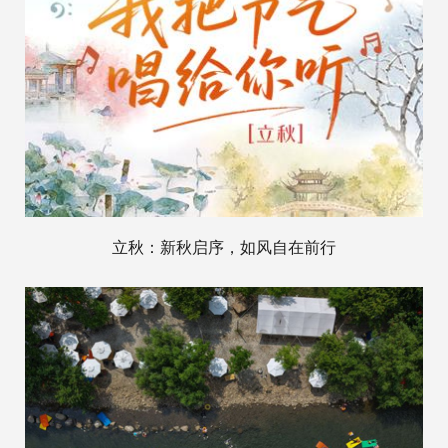
立秋：新秋启序，如风自在前行