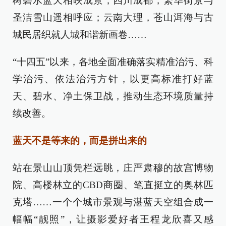
树碧水蓝天相映成景；四川成都，繁华街景与
圣洁雪山遥相呼应；云南大理，苍山洱海与古
城民居织就人城和谐新画卷……
“十四五”以来，各地全面准确落实精准治污、科
学治污、依法治污方针，以更高标准打好蓝
天、碧水、净土保卫战，推动生态环境质量持
续改善。
蓝天不是等来的，而是拼出来的
站在景山山顶凭栏远眺，庄严肃穆的故宫博物
院、高楼林立的CBD商圈、笔直挺立的奥林匹
克塔……一个个城市景观与湛蓝天空组合成一
幅幅“靓照”，让摄影爱好者王程龙欣喜又感