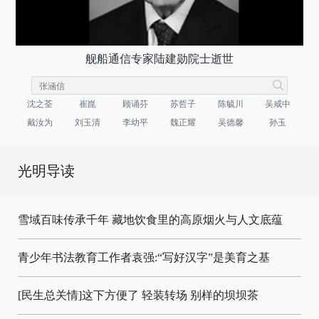
舰船通信专家陆建勋院士逝世
沈之荃
崔崑
顾诵芬
苏哲子
陈毓川
吴咸中
戴汝为
刘玉清
李幼平
魏正耀
吴德馨
孙玉
光明导读
雪域百味传承千年 藏地饮食里的高原烟火与人文底蕴
青少年书法教育工作者袁强:“写好汉字”是美育之基
[民生总关情]这下方便了
轻装转场
别样的坝坝茶