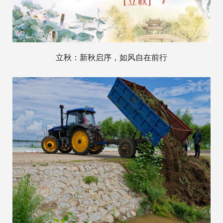
立秋：新秋启序，如风自在前行