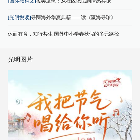
[国际教科文]
拉美足球：从社区记忆到情感共振
[光明悦读]
寻踪海外华夏典籍——读《瀛海寻珍》
休而有育，知行共生 国外中小学春秋假的多元路径
光明图片