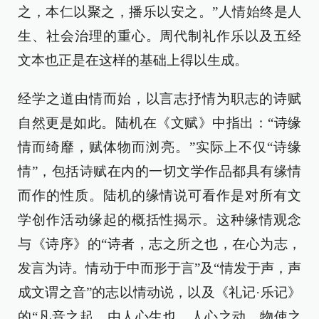
之，本仁以聚之，播乐以安之。”人情始终是人
生、社会治理的重心。周代制礼作乐以及五经
文本也正是在这样的基础上得以生成。
经学之道由情而始，以言志抒情为职志的诗赋
自然更是如此。陆机在《文赋》中指出：“诗缘
情而绮靡，赋体物而浏亮。”实际上不仅“诗缘
情”，包括诗赋在内的一切文学作品都具有缘情
而作的性质。陆机的缘情说可看作是对所有文
学创作活动缘起的概括性揭示。这种缘情观念
与《诗序》的“诗者，志之所之也，在心为志，
发言为诗。情动于中而形于言”及“情发于声，声
成文谓之音”的志以情动说，以及《礼记·乐记》
的“凡音之起，由人心生也。人心之动，物使之