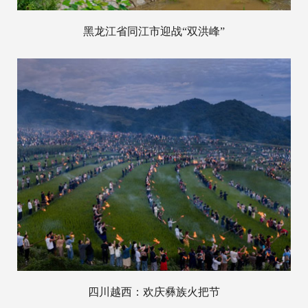
黑龙江省同江市迎战“双洪峰”
四川越西：欢庆彝族火把节