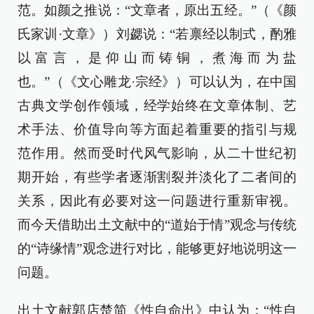
范。如颜之推说：“文章者，原出五经。”（《颜
氏家训·文章》）刘勰说：“若禀经以制式，酌雅
以富言，是仰山而铸铜，煮海而为盐
也。”（《文心雕龙·宗经》）可以认为，在中国
古典文学创作领域，经学始终在文章体制、艺
术手法、价值导向等方面起着重要的指引与规
范作用。然而受时代风气影响，从二十世纪初
期开始，有些学者逐渐割裂并淡化了二者间的
关系，因此有必要对这一问题进行重新审视。
而今天借助出土文献中的“道始于情”观念与传统
的“诗缘情”观念进行对比，能够更好地说明这一
问题。
出土文献郭店楚简《性自命出》中认为：“性自