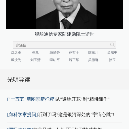
舰船通信专家陆建勋院士逝世
沈之荃
崔崑
顾诵芬
苏哲子
陈毓川
吴咸中
戴汝为
刘玉清
李幼平
魏正耀
吴德馨
孙玉
光明导读
["十五五"新图景新征程]
从"遍地开花"到"精耕细作"
[向科学家提问]
听到了吗?这是银河深处的"宇宙心跳"!