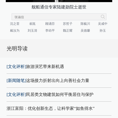
舰船通信专家陆建勋院士逝世
沈之荃
崔崑
顾诵芬
苏哲子
陈毓川
吴咸中
戴汝为
刘玉清
李幼平
魏正耀
吴德馨
孙玉
光明导读
[文化评析]
旅游演艺带来新机遇
[新闻随笔]
这场接力折射出向上向善社会力量
[文化评析]
民居类文物建筑如何平衡居住与保护
浙江富阳：优化创新生态，让科学家“如鱼得水”