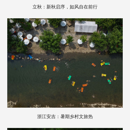
立秋：新秋启序，如风自在前行
浙江安吉：暑期乡村文旅热